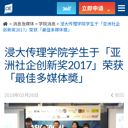
浸
立即申请
大
>
消息及媒体
>
学院消息
>
浸大传理学院学生于「亚洲社企
传
创新奖2017」荣获「最佳多媒体奬」
理
浸大传理学院学生于「亚
学
洲社企创新奖2017」荣获
院
「最佳多媒体奬」
学
生
2018年03月26日
返回
于
「亚