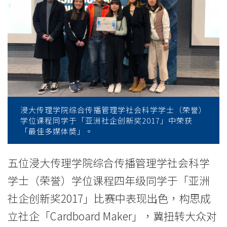
洲
社
企
创
新
奖
浸大传理学院综合传播管理学社会科学学士（荣誉）
学位课程同学于「亚洲社企创新奖2017」中荣获
2017」
「最佳多媒体奬」。
荣
五位浸大传理学院综合传播管理学社会科学
获
学士（荣誉）学位课程四年级同学于「亚洲
「最
社企创新奖2017」比赛中表现出色，构思成
佳
立社企「Cardboard Maker」，冀扭转大众对