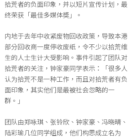
拾荒者的负面印象，并以短片宣传计划，最
多
终荣获「最佳多媒体奬」。
媒
体
内地于去年中收紧废物回收政策，导致本港
奬」
部分回收商一度停收废纸，令不少以拾荒维
生的人士生计大受影响。事件引起了团队对
-
拾荒者的关注，钟家豪同学表示：「很多人
学
认为拾荒不是一种工作，而且对拾荒者有负
院
面印象，其实他们是最被社会忽略的一
消
群。」
息
团队由郑咏琪、张铃欣、钟家豪、冯晓晴、
-
陆彩瑜几位同学组成，他们构思成立名为