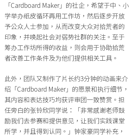
国
「Cardboard Maker」的社企，希望于中、小
际
学举办纸皮循环再用工作坊，然后逐步开放
予公众人士参加，从而改变大众对拾荒者的
学
印象，并唤起社会对弱势社群的关注。至于
院
筹办工作坊所得的收益，则会用于协助拾荒
-
者改善工作条件及为他们提供相关工具。
香
港
此外，团队又制作了片长约3分钟的动画来介
绍「Cardboard Maker」的愿景和执行细节，
浸
其内容和表达技巧均获评审团一致赞赏。担
会
任旁白的张铃欣同学说：「非常感谢老师鼓
大
励我们去参赛和提供意见，让我们实践课堂
学
所学，并且得到认同。」钟家豪同学补充，