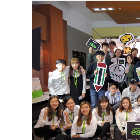
办
「AD
HERE
广
告
大
赛
2018」
-
学
院