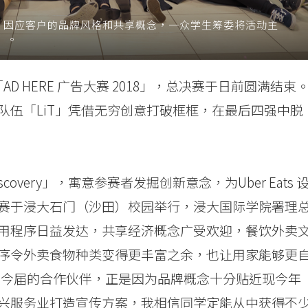
三届，因应客户的品牌风格和共享概念，一众学生筹委将活动主
y」。
「AD HERE 广告大赛 2018」，总决赛于日前圆满结束
队伍「LiT」凭借无穷创意打破框框，在最后四强中脱
a Discovery」，寓意参赛者发掘创新意念，为Uber Eats 
赛于浸大石门（沙田）校园举行，浸大国际学院署理
用程序日益发达，共享经济概念广受欢迎，餐饮外卖
序令外卖食物种类变得更丰富之余，也让用家能够更
ts为今届的合作伙伴，正是因为品牌概念十分贴近现今年
兴服务业打造宣传方案，我相信同学定能从中获得不