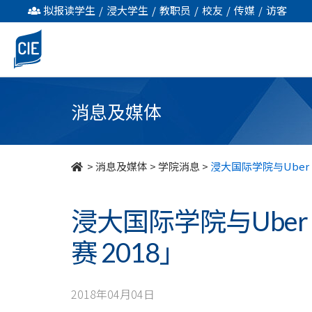
浸
拟报读学生
/
浸大学生
/
教职员
/
校友
/
传媒
/
访客
大
国
际
消息及媒体
学
院
>
消息及媒体
>
学院消息
>
浸大国际学院与Uber E
与
浸大国际学院与Uber E
Uber
赛 2018」
Eats
合
2018年04月04日