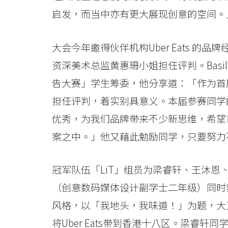
浸
启发，而当中亦有更大展现创意的空间。
会
大
大会今年邀得伙伴机构Uber Eats 的品牌经
资深美术总监黄惠珊小姐担任评判。Basi
学
告大赛」学生筹委，他分享道：「作为首届
担任评判，着实别具意义。本届参赛同学
优秀，为我们品牌带来不少新思维，希望日后
案之中。」他又藉此勉励同学，只要努力
冠军队伍「LiT」组员为梁睿轩、王沐
（创意数码媒体设计副学士二年级）同时
风格，以「我地头，我味道！」为题，大刀阔
将Uber Eats带到香港十八区。梁睿