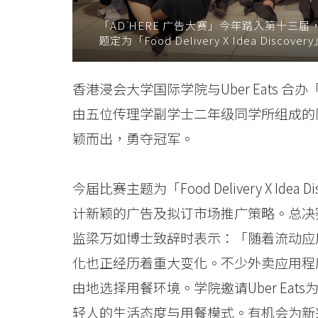
消
「AD HERE 广告大赛」今年踏入第十
题定为「Food Delivery X Idea Discover
息
-
香港浸会大学国际学院与Uber Eats 合办
国
由五位传理学副学士二年级同学所组成的
际
颖而出，勇夺冠军。
学
今届比赛主题为「Food Delivery X Ide
院
计新颖的广告及拟订市场推广策略。总决
-
监梁万如博士致辞时表示：「随着流动应
香
化也正经历着重大变化。不少外卖应用程
由地选择用餐环境。学院邀请Uber Ea
港
轻人的生活态度与用餐模式。有机会为新