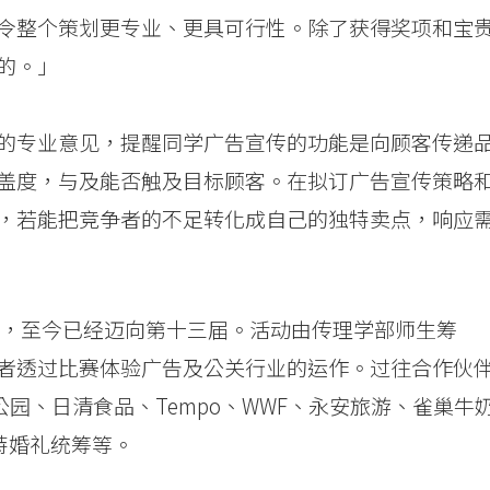
令整个策划更专业、更具可行性。除了获得奖项和宝
的。」
的专业意见，提醒同学广告宣传的功能是向顾客传递
盖度，与及能否触及目标顾客。在拟订广告宣传策略
，若能把竞争者的不足转化成自己的独特卖点，响应
开始举办，至今已经迈向第十三届。活动由传理学部师生筹
者透过比赛体验广告及公关行业的运作。过往合作伙
海洋公园、日清食品、Tempo、WWF、永安旅游、雀巢牛
拉斐特婚礼统筹等。