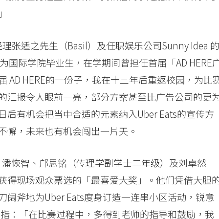
」
理张适之先生（Basil）及任职娱乐公司Sunny Idea 
l为国际学院毕业生，在学期间曾担任首届「AD HERE
 AD HERE的一份子，我在十三年后重返校园，为比
的汇报令人眼前一亮，部分方案甚至比广告公司的更
有机会把当中合适的元素纳入Uber Eats的宣传方
不懈，未来也有机会闯出一片天。
恩、潘恢智、邝思铭（传理学副学士二年级）及刘卓然
获得现场观众票选的「最喜爱大奖」。他们凭借大胆
斧地为Uber Eats度身订造一连串小区活动，锐意
轩同学指：「在比赛过程中，多得到老师的指导和鼓励，我