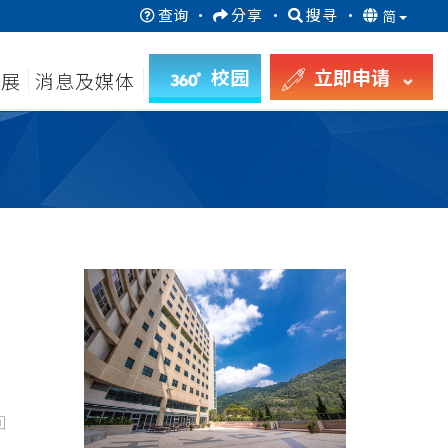
查询
·
分享
·
搜寻
·
简
校园
立即申请
发展
消息及媒体
回