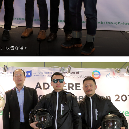
T」队伍夺得。