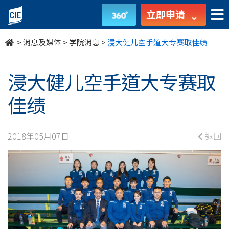
浸
立即申请
大
>
消息及媒体
>
学院消息
>
浸大健儿空手道大专赛取佳绩
健
儿
浸大健儿空手道大专赛取
空
佳绩
手
2018年05月07日
返回
道
大
专
赛