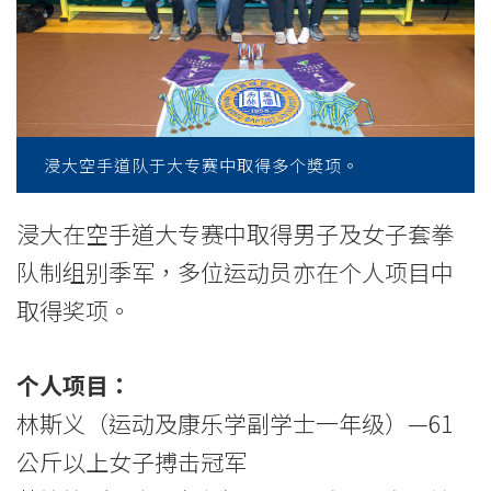
取
佳
绩
-
浸大空手道队于大专赛中取得多个奬项。
学
院
浸大在空手道大专赛中取得男子及女子套拳
队制组别季军，多位运动员亦在个人项目中
消
取得奖项。
息
-
个人项目：
国
林斯义（运动及康乐学副学士一年级）—61
公斤以上女子搏击冠军
际