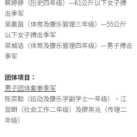
蔡婷婷（历史四年级）—61公斤以下女子搏
学
击季军
院
吴嘉茵（体育及康乐管理三年级）—55公斤
-
以下女子搏击季军
梁城诰（体育及康乐管理四年级）—男子搏击
香
季军
港
浸
团体项目：
会
男子团体套拳季军
大
陈奕聪（运动及康乐学副学士一年级）、江
显朗（社会工作二年级）及廖崇兆（传理二
学
年级）