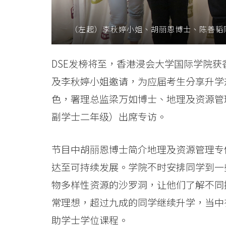
-
（左起）李秋婷小姐、胡丽恩博士、陈善韬
学
院
DSE发榜将至，香港浸会大学国际学院获
消
及李秋婷小姐邀请，为应届考生分享升学
息
色，署理总监梁万如博士、地理及资源管
副学士二年级）出席专访。
-
国
节目中胡丽恩博士简介地理及资源管理专
际
达至可持续发展。学院不时安排同学到一
学
物多样性资源的沙罗洞，让他们了解不同
常理想，超过九成的同学继续升学，当中
院
助学士学位课程。