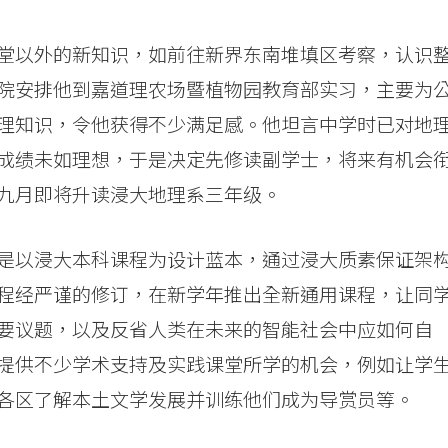
堂以外的新知识，如前往新界东南堆填区考察，认识
院安排他到嘉道理农场暨植物园教育部实习，主要为
理知识，令他获得不少满足感。他坦言中学时已对地
成绩未如理想，于是决定先修读副学士，将来有机会
九月即将升读浸大地理系三年级。
是以浸大本科课程为设计蓝本，通过浸大质素保证架
程经严谨的修订，在新学年推出全新通用课程，让同
要议题，以及反省人类在未来的智能社会中应如何自
提供不少学术支持及实践课堂所学的机会，例如让学
各区了解本土文学发展并训练他们成为导赏员等。