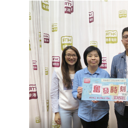
电
台
节
目
《奋
发
时
刻
DSE》
访
问