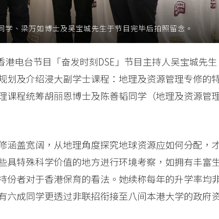
同学、梁万如博士及吴宝城先生于节目完毕后拍照留念。
香港电台节目「奋发时刻DSE」节目主持人吴宝城先生
规划及介绍浸大副学士课程：地理及资源管理专修的
理课程统筹胡丽恩博士及陈善韬同学（地理及资源管
修涵盖宽阔，从地理角度探究地球资源应如何分配，
些具特殊科学价值的地方进行环境考察，如拥有丰富
持份者对于香港保育的看法。她续称每年的升学率均
有六成同学更透过非联招衔接至八间本港大学的政府