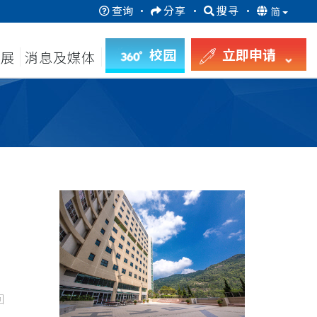
查询
·
分享
·
搜寻
·
简
校园
立即申请
发展
消息及媒体
回