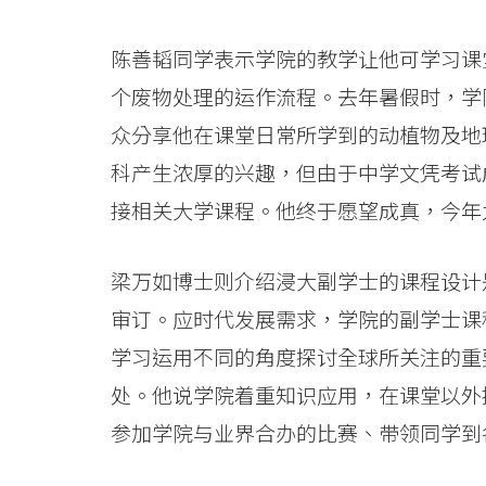
-
香
陈善韬同学表示学院的教学让他可学习课
港
个废物处理的运作流程。去年暑假时，学
众分享他在课堂日常所学到的动植物及地
浸
科产生浓厚的兴趣，但由于中学文凭考试
会
接相关大学课程。他终于愿望成真，今年
大
学
梁万如博士则介绍浸大副学士的课程设计
审订。应时代发展需求，学院的副学士课
学习运用不同的角度探讨全球所关注的重
处。他说学院着重知识应用，在课堂以外
参加学院与业界合办的比赛、带领同学到