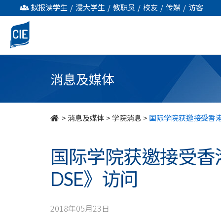
国
拟报读学生
/
浸大学生
/
教职员
/
校友
/
传媒
/
访客
际
学
院
消息及媒体
获
邀
>
消息及媒体
>
学院消息
>
国际学院获邀接受香港
接
国际学院获邀接受香
受
DSE》访问
香
港
2018年05月23日