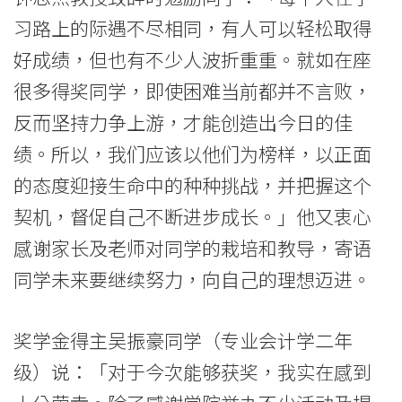
消
习路上的际遇不尽相同，有人可以轻松取得
息
好成绩，但也有不少人波折重重。就如在座
-
很多得奖同学，即使困难当前都并不言败，
国
反而坚持力争上游，才能创造出今日的佳
绩。所以，我们应该以他们为榜样，以正面
际
的态度迎接生命中的种种挑战，并把握这个
学
契机，督促自己不断进步成长。」他又衷心
院
感谢家长及老师对同学的栽培和教导，寄语
-
同学未来要继续努力，向自己的理想迈进。
香
奖学金得主吴振豪同学（专业会计学二年
港
级）说：「对于今次能够获奖，我实在感到
浸