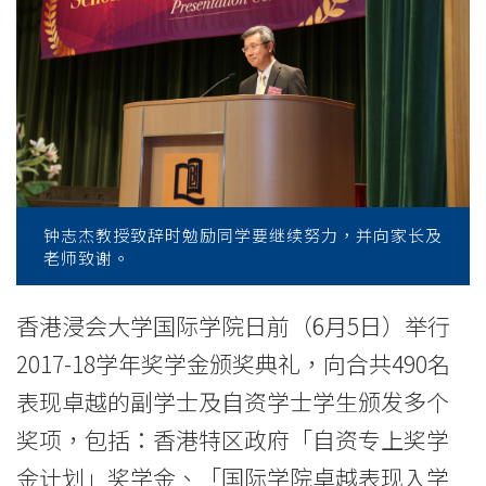
奖
典
礼
逾
二
百
钟志杰教授致辞时勉励同学要继续努力，并向家长及
老师致谢。
位
嘉
香港浸会大学国际学院日前（6月5日）举行
2017-18学年奖学金颁奖典礼，向合共490名
宾
表现卓越的副学士及自资学士学生颁发多个
及
奖项，包括：香港特区政府「自资专上奖学
同
金计划」奖学金、「国际学院卓越表现入学