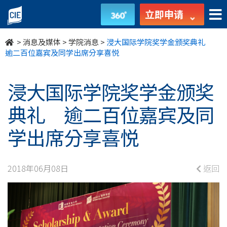
浸
立即申请
大
>
消息及媒体
>
学院消息
>
浸大国际学院奖学金颁奖典礼
国
逾二百位嘉宾及同学出席分享喜悦
际
浸大国际学院奖学金颁奖
学
典礼 逾二百位嘉宾及同
院
学出席分享喜悦
奖
学
2018年06月08日
返回
金
颁