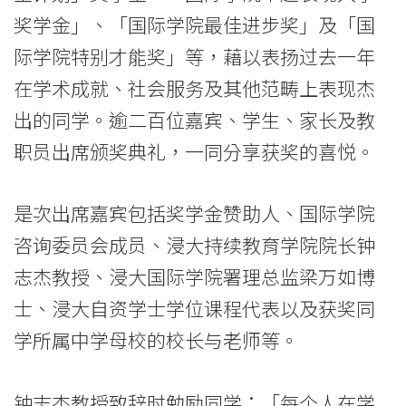
学
奖学金」、「国际学院最佳进步奖」及「国
际学院特别才能奖」等，藉以表扬过去一年
出
在学术成就、社会服务及其他范畴上表现杰
席
出的同学。逾二百位嘉宾、学生、家长及教
分
职员出席颁奖典礼，一同分享获奖的喜悦。
享
喜
是次出席嘉宾包括奖学金赞助人、国际学院
咨询委员会成员、浸大持续教育学院院长钟
悦
志杰教授、浸大国际学院署理总监梁万如博
-
士、浸大自资学士学位课程代表以及获奖同
学
学所属中学母校的校长与老师等。
院
钟志杰教授致辞时勉励同学：「每个人在学