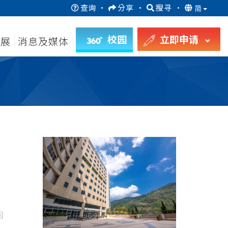
查询
·
分享
·
搜寻
·
简
校园
立即申请
发展
消息及媒体
回