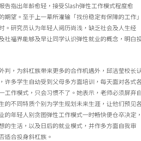
告指出年龄愈轻，接受Slash弹性工作模式程度愈
的期望。至于上一辈所灌输「找份稳定有保障的工作
时。研究员认为年轻人阅历尚浅，缺乏社会及人生经
及社福界能够及早让同学认识弹性就业的概念，明白
外判，为斜杠族带来更多的合作机遇外，邱洁莹校长
，许多学生自幼受到父母多方面培训，每天面对各式
一工作模式，只会习惯不了。她表示，老师必须屏弃
生的不同特质个别为学生规划未来生涯，让他们预见
业的年轻人别贪图弹性工作模式一时畅快便仓卒决定
想的生活，以及日后的就业模式，并作多方面自我审
否适合投身斜杠族。