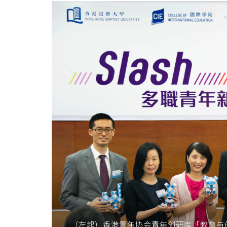
职
青
年
新
世
代」
座
谈
会
装
备
（左起）香港青年协会青年创研库「教育与