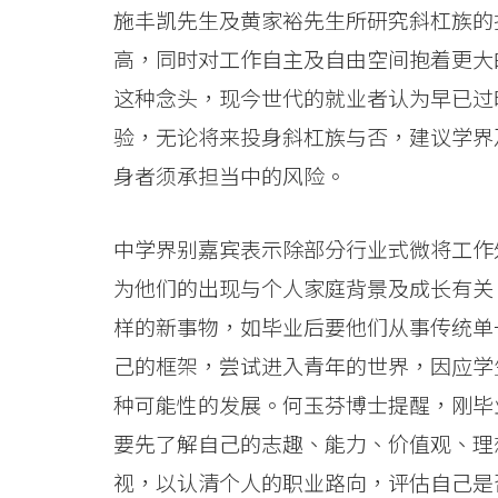
学
施丰凯先生及黄家裕先生所研究斜杠族的报
院
高，同时对工作自主及自由空间抱着更大
消
这种念头，现今世代的就业者认为早已过
验，无论将来投身斜杠族与否，建议学界
息
身者须承担当中的风险。
-
国
中学界别嘉宾表示除部分行业式微将工作
为他们的出现与个人家庭背景及成长有关
际
样的新事物，如毕业后要他们从事传统单
学
己的框架，尝试进入青年的世界，因应学
院
种可能性的发展。何玉芬博士提醒，刚毕
-
要先了解自己的志趣、能力、价值观、理
香
视，以认清个人的职业路向，评估自己是