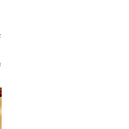
。
及
稳