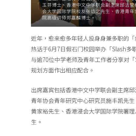
玉芬博士、香港中文中学联会副主席邱洁莹
年
会大学国际学院校友张适之先生、香港青年
院高级讲师郑嘉麟博士。
青
人
近年，愈来愈多年轻人投身身兼多职的「斜
理
热话于6月7日假石门校园举办「Slas
想
与逾70位中学老师及青年工作者分享对「
规划方面作出相应配合。
事
业
出席嘉宾包括香港中文中学联会副主席邱
发
青年协会青年研究中心研究员施丰凯先生
展
黄家裕先生、香港浸会大学国际学院署理
生。
-