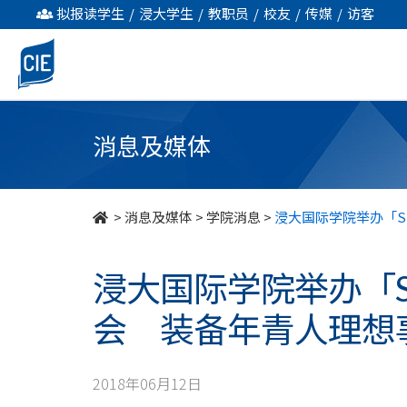
浸
拟报读学生
/
浸大学生
/
教职员
/
校友
/
传媒
/
访客
大
国
际
消息及媒体
学
院
>
消息及媒体
>
学院消息
>
浸大国际学院举办「S
举
浸大国际学院举办「S
办
会 装备年青人理想
「Slash
多
2018年06月12日