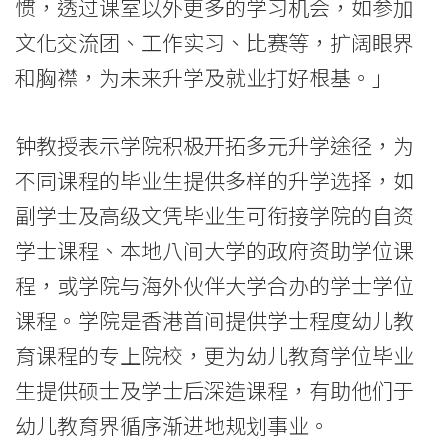
学
惯，透过课室以外更多的学习机会，如参加
文化交流团、工作实习、比赛等，扩阔眼界
院
和胸襟，为未来升学及就业打好根基。」
消
息
钟教授表示学院积极开拓多元升学途径，为
-
不同课程的毕业生提供多样的升学选择，如
副学士及高级文凭毕业生可衔接学院的自资
国
学士课程、本地八间大学的政府资助学位课
际
程，或学院与海外伙伴大学合办的学士学位
学
课程。学院是香港首间提供学士程度幼儿教
院
育课程的专上院校，更为幼儿教育学位毕业
-
生提供硕士及学士后深造课程，有助他们于
幼儿教育界循序渐进地规划事业。
香