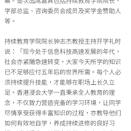
幕。是次出席嘉宾包括持续教育学院院长、
名
学部总监、咨询委员会成员及奖学金赞助人
新
等。
生
持续教育学院院长钟志杰教授主持开学礼时
迎
说：「现今处于信息科技高速发展的年代，
接
社会亦紧随急速转变，大家今天所学的知识
大
已不足够应付五年后的世界所需。每个人必
学
须持续提升技能，才能够在职场上长久立
足。香港浸会大学一直秉承全人教育的理
生
念，不仅致力营造完备的学习环境，让同学
活
尽情享受获得丰富知识的过程，亦教导他们
-
如何有效地自学，养成持续进修的良好习