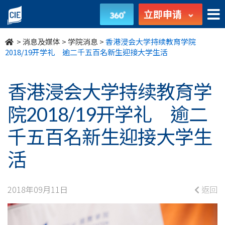
香
立即申请
港
>
消息及媒体
>
学院消息
>
香港浸会大学持续教育学院
浸
2018/19开学礼 逾二千五百名新生迎接大学生活
会
香港浸会大学持续教育学
大
院2018/19开学礼 逾二
学
千五百名新生迎接大学生
持
活
续
教
2018年09月11日
返回
育