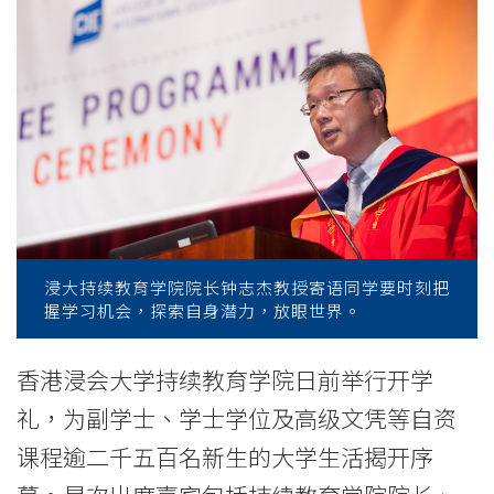
学
院
2018/19
开
学
礼
逾
浸大持续教育学院院长钟志杰教授寄语同学要时刻把
握学习机会，探索自身潜力，放眼世界。
二
千
香港浸会大学持续教育学院日前举行开学
礼，为副学士、学士学位及高级文凭等自资
五
课程逾二千五百名新生的大学生活揭开序
百