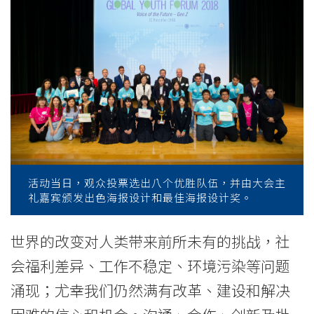
举
办
第
一
届
国
际
活动当日，观众投票选出八个优胜队伍，并由大会主
礼嘉宾颁发出色海报设计和最佳海报设计奖。
青
年
世界的改变对人类带来前所未有的挑战，社
会福利差异、工作不稳定、环境污染等问题
论
涌现；尤幸我们仍然满有改革、建设和解决
坛