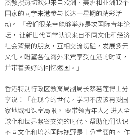
世
杰教授热切欢迎来自欧洲、美洲和亚洲12个
国家的同学来港参与长达一星期的精彩活
代
动。 「我们很荣幸能够举办是次国际青年论
的
坛， 让新世代同学认识来自不同文化和经济
见
社会背景的朋友，互相交流切磋，发展多元
解
文化。盼望各位海外来宾享受在港的时间，
并带着美好的回忆返国。」
-
学
香港特别行政区教育局副局长蔡若莲博士分
院
享说：「在现今的世代，学习不应该再受国
消
家地域和课室局限。 要带领青年人才进入全
息
球化和世界紧密交流的时代、帮助他们认识
不同文化和培养国际视野是十分重要的。 作
-