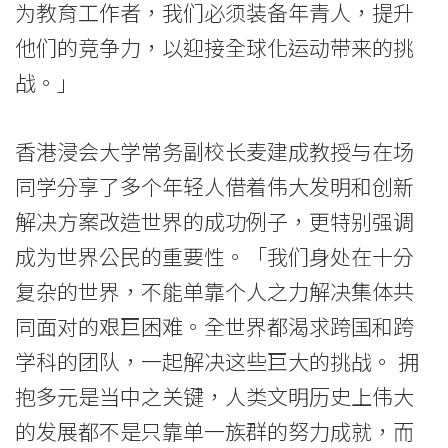
为教育工作者，我们必须装备年青人，提升
国
他们的竞争力，以迎接全球化运动带来的挑
际
战。」
学
香港浸会大学常务副校长麦建成教授与在场
院
同学分享了多个年轻人借着伟大发明和创新
-
解决方案改造世界的成功例子，更特别强调
香
成为世界公民的重要性。「我们身处在十分
港
复杂的世界，不能单靠个人之力解决集体共
同面对的艰巨困难。全世界都渴求跨国和跨
浸
学科的团队，一起解决这些巨大的挑战。 拥
会
抱多元是当中之关键，人类文明历史上伟大
大
的发展都不是只靠单一族群的努力成就，而