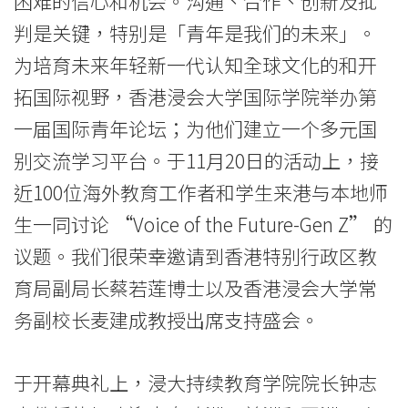
困难的信心和机会。沟通、合作、创新及批
过
判是关键，特别是「青年是我们的未来」。
百
为培育未来年轻新一代认知全球文化的和开
海
拓国际视野，香港浸会大学国际学院举办第
一届国际青年论坛；为他们建立一个多元国
外
别交流学习平台。于11月20日的活动上，接
师
近100位海外教育工作者和学生来港与本地师
生
生一同讨论 “Voice of the Future-Gen Z” 的
分
议题。我们很荣幸邀请到香港特别行政区教
育局副局长蔡若莲博士以及香港浸会大学常
享
务副校长麦建成教授出席支持盛会。
对
Z
于开幕典礼上，浸大持续教育学院院长钟志