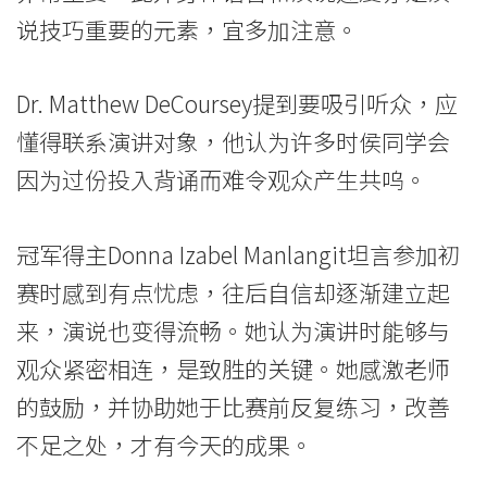
说技巧重要的元素，宜多加注意。
香
港
Dr. Matthew DeCoursey提到要吸引听众，应
浸
懂得联系演讲对象，他认为许多时侯同学会
会
因为过份投入背诵而难令观众产生共呜。
大
冠军得主Donna Izabel Manlangit坦言参加初
学
赛时感到有点忧虑，往后自信却逐渐建立起
来，演说也变得流畅。她认为演讲时能够与
观众紧密相连，是致胜的关键。她感激老师
的鼓励，并协助她于比赛前反复练习，改善
不足之处，才有今天的成果。