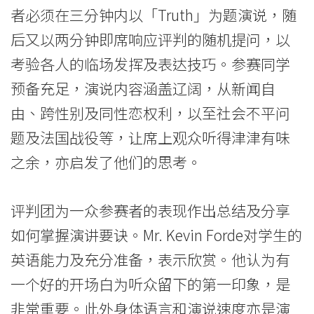
-
者必须在三分钟内以「Truth」为题演说，随
学
后又以两分钟即席响应评判的随机提问，以
院
考验各人的临场发挥及表达技巧。参赛同学
预备充足，演说内容涵盖辽阔，从新闻自
消
由、跨性别及同性恋权利，以至社会不平问
息
题及法国战役等，让席上观众听得津津有味
-
之余，亦启发了他们的思考。
国
评判团为一众参赛者的表现作出总结及分享
际
如何掌握演讲要诀。Mr. Kevin Forde对学生的
学
英语能力及充分准备，表示欣赏。他认为有
院
一个好的开场白为听众留下的第一印象，是
-
非常重要。此外身体语言和演说速度亦是演