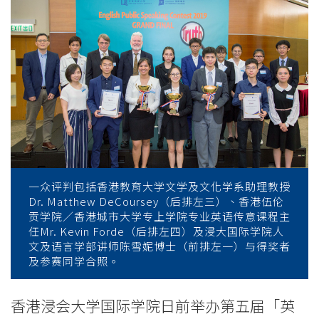
演
说
比
赛
2019」
以
「真
一众评判包括香港教育大学文学及文化学系助理教授
Dr. Matthew DeCoursey（后排左三）、香港伍伦
相」
贡学院／香港城市大学专上学院专业英语传意课程主
任Mr. Kevin Forde（后排左四）及浸大国际学院人
为
文及语言学部讲师陈雪妮博士（前排左一）与得奖者
及参赛同学合照。
题，
提
香港浸会大学国际学院日前举办第五届「英