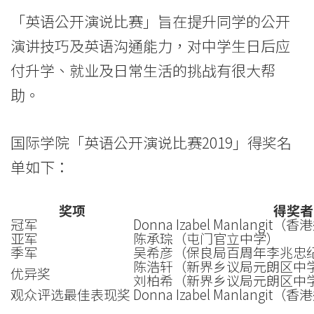
「英语公开演说比赛」旨在提升同学的公开
演讲技巧及英语沟通能力，对中学生日后应
付升学、就业及日常生活的挑战有很大帮
助。
国际学院「英语公开演说比赛2019」得奖名
单如下：
奖项
得奖者
冠军
Donna Izabel Manlan
亚军
陈承琮（屯门官立中学）
季军
吴希彦（保良局百周年李兆忠
陈浩轩（新界乡议局元朗区中
优异奖
刘柏希（新界乡议局元朗区中
观众评选最佳表现奖
Donna Izabel Manlan