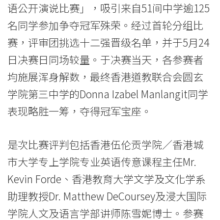
语公开演说比赛」，吸引来自51间中学逾125
升
名同学参加争夺冠军殊荣。经过首轮分组比
中
赛，评审团挑选十二强晋级名单，并于5月24
学
日决赛日同场较量。于决赛当天，各参赛者
生
均施展浑身解数，最终香港道教联合会圆玄
学院第三中学的Donna Izabel Manlangit同学
公
表现略胜一筹，夺得冠军宝座。
开
演
是次比赛评判包括香港伍伦贡学院／香港城
讲
市大学专上学院专业英语传意课程主任Mr.
技
Kevin Forde、香港教育大学文学及文化学系
助理教授Dr. Matthew DeCoursey及浸大国际
巧
学院人文及语言学部讲师陈雪妮博士。参赛