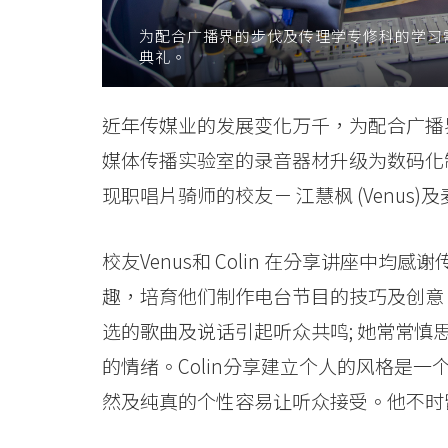
与
为配合广播界的步伐及传理学专修科的学习
典礼。
创
作
近年传媒业的发展变化万千，为配合广播
-
媒体传播实验室的录音器材升级为数码化
学
现职唱片骑师的校友－ 江慧枫 (Venus)及
院
校友Venus和 Colin 在分享讲座中
消
趣，培育他们制作电台节目的技巧及创意。
息
选的歌曲及说话引起听众共鸣; 她常常
-
的情绪。Colin分享建立个人的风格是
然及纯真的个性容易让听众接受。他不时
国