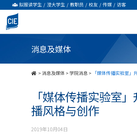
「媒
拟报读学生
/
浸大学生
/
教职员
/
校友
/
传媒
/
访客
体
传
播
消息及媒体
实
验
>
消息及媒体
>
学院消息
>
「媒体传播实验室」升
室」
「媒体传播实验室」
升
播风格与创作
级
启
2019年10月04日