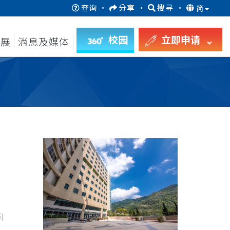
查询
·
分享
·
搜寻
·
简
校园
立即申请
发展
消息及媒体
回