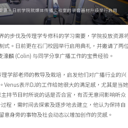
需要，日前学院就媒体传播实验室的录音器材升级举行启用
界的步伐及传理学专修科的学习需要，学院投放资源
制式。日前更在石门校园举行启用典礼，并邀请了两
麦濠麟 (Colin) 与同学分享广播工作的宝贵经验。
均感谢传理学部老师的教导及栽培，启发他们对广播行业的兴
Venus表示DJ的工作给她很大的满足感，尤其是当
慎思主持节目时所说的话是否合宜，有否无意间影响听众
一个过程，需时间去探索及逐步地去建立，他认为保持自
留意身旁的事物及社会动态以增加创作的灵感。