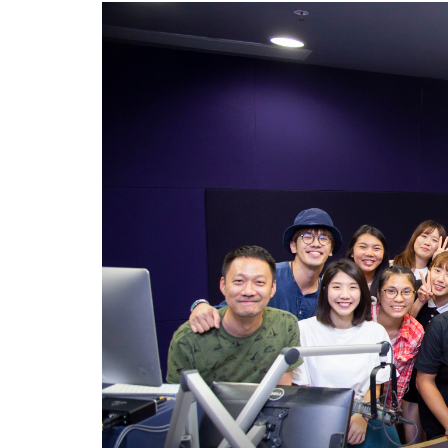
用
礼
DJ
校
友
畅
谈
广
播
风
格