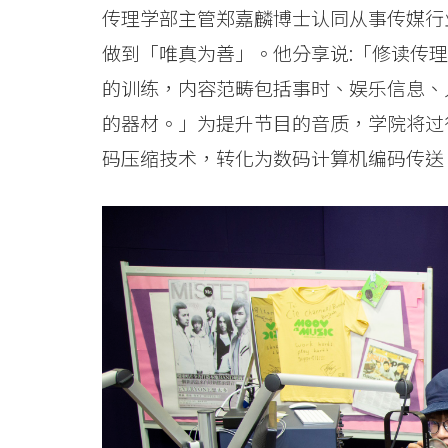
际
传理学部主管郑嘉麟博士认同从事传媒行
学
做到「唯真为善」。他分享说:「修读传理学科Br
院
的训练，内容范畴包括事时、娱乐信息、
的器材。」为提升节目的音质，学院将过
-
码压缩技术，转化为数码计算机编码传送
香
港
浸
会
大
学