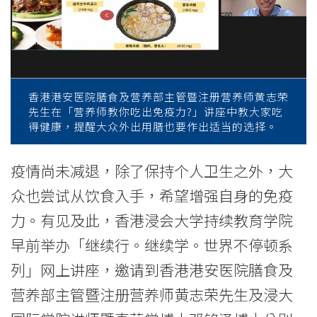
食
保
持
自
香港港安医院膳食及营养部主管暨注册营养师黄志荣
先生在「营养师教你吃出免疫力?」讲座中教大家吃
身
得健康，提醒大众外出用膳也要作出适当的选择。
的
疫情尚未减退，除了保持个人卫生之外，大
免
众也尝试从饮食入手，希望增强自身的免疫
疫
力。有见及此，香港浸会大学持续教育学院
力
早前举办「继续行。继续学。世界不停顿系
列」网上讲座，邀请到香港港安医院膳食及
-
营养部主管暨注册营养师黄志荣先生及浸大
学