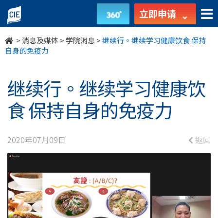
继
立即申请
续
>
消息及媒体
>
学院消息
>
继续行。继续学习健康饮食 保持
行。
自身的免疫力
继
继续行。继续学习健康饮
续
食 保持自身的免疫力
学
习
2020年07月09日
返回
健
康
饮