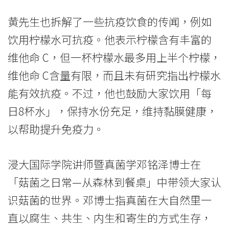
港
黄先生也拆解了一些抗疫饮食的传闻，例如
浸
饮用柠檬水可抗疫。他表示柠檬含有丰富的
会
维他命 C，但一杯柠檬水最多用上半个柠檬，
大
维他命 C含量有限，而且未有研究指出柠檬水
学
能有效抗疫。不过，他也鼓励大家饮用「每
日8杯水」，保持水份充足，维持黏膜健康，
以帮助提升免疫力。
浸大国际学院讲师暨真菌学邓铭泽博士在
「菇菌之日常—从森林到餐桌」中带领大家认
识菇菌的世界。邓博士指真菌在大自然里一
直以腐生、共生、内生和寄生的方式生存，