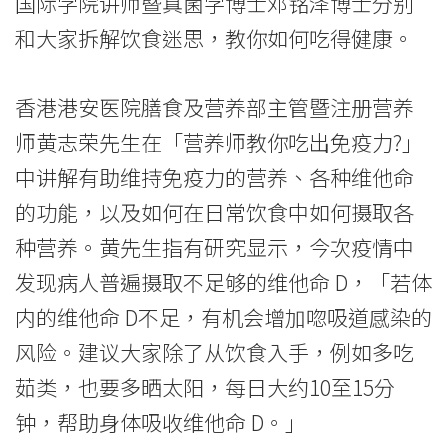
国际学院讲师暨真菌学博士邓铭泽博士分别
院
和大家拆解饮食迷思，教你如何吃得健康。
消
息
香港港安医院膳食及营养部主管暨注册营养
师黄志荣先生在「营养师教你吃出免疫力?」
-
中讲解有助维持免疫力的营养、各种维他命
国
的功能，以及如何在日常饮食中如何摄取各
际
种营养。黄先生指有研究显示，今次疫情中
学
发现病人普遍摄取不足够的维他命 D，「若体
内的维他命 D不足，有机会增加唿吸道感染的
院
风险。建议大家除了从饮食入手，例如多吃
-
茹类，也要多晒太阳，每日大约10至15分
香
钟，帮助身体吸收维他命 D。」