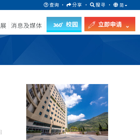
查询
·
分享
·
搜寻
·
简
校园
立即申请
发展
消息及媒体
回