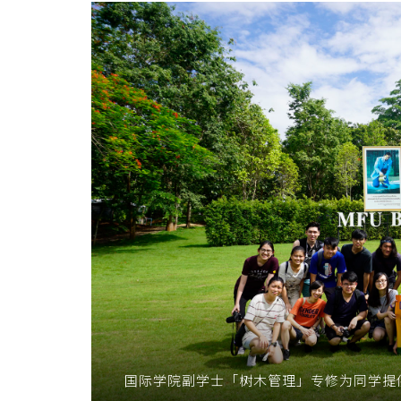
课
程
毕
业
生
就
业
前
景
乐
观
国际学院副学士「树木管理」专修为同学提