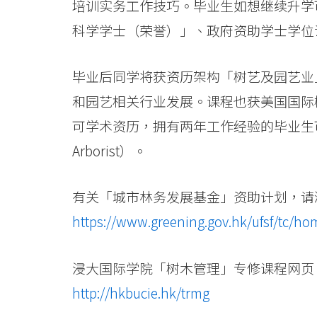
-
培训实务工作技巧。毕业生如想继续升学
科学学士（荣誉）」、政府资助学士学位
香
港
毕业后同学将获资历架构「树艺及园艺业
浸
和园艺相关行业发展。课程也获美国国际树木学会 （Inte
会
可学术资历，拥有两年工作经验的毕业生可应考
Arborist）。
大
学
有关「城市林务发展基金」资助计划，请
https://www.greening.gov.hk/ufsf/tc/ho
浸大国际学院「树木管理」专修课程网页
http://hkbucie.hk/trmg