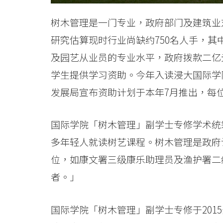
-
树木管理是一门专业，政府部门及建筑业
学
研究估算现时行业尚缺约750名人手，
院
及园艺从业员的专业水平，政府拨款二亿
消
学生提供学习资助。今年入读浸大国际学
发展局宣布资助计划于本年7月推出，每
息
-
国际学院「树木管理」副学士专修学术统
国
多年轻人就读树艺课程。树木管理是政府
际
位，如康文署三级康乐助理员及渔护署二
者。」
学
院
国际学院「树木管理」副学士专修于201