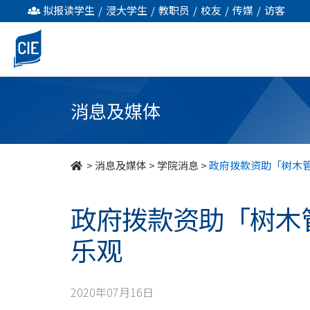
政
拟报读学生
/
浸大学生
/
教职员
/
校友
/
传媒
/
访客
府
拨
款
消息及媒体
资
助
>
消息及媒体
>
学院消息
>
政府拨款资助「树木管
「树
政府拨款资助「树木
木
乐观
管
理」
2020年07月16日