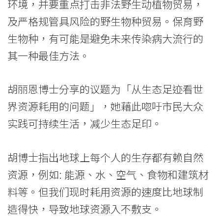
环境，并要重点打击非法野生动植物贸易，
院
及严格规管具风险的野生物种贸易。保育野
-
生物种，有可能是避免未来传染病大流行的
其一种最佳方法。
香
港
胡丽恩博士分享的议题为「从生态足迹看世
浸
界资源耗用的问题」，她藉此唿吁市民大众
会
实践可持续生活，减少生态足印。
大
胡博士指出地球上每个人的生存都有赖自然
学
资源，例如: 能源、水、空气、食物和建筑材
料等。但我们现时耗用资源的速度比地球制
造得快，导致地球资源入不敷支。