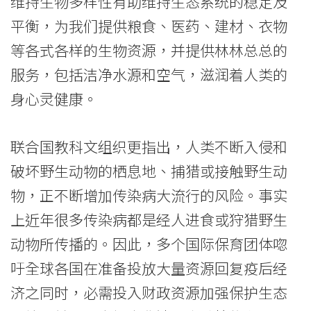
议
维持生物多样性有助维持生态系统的稳定及
平衡，为我们提供粮食、医药、建材、衣物
题
等各式各样的生物资源，并提供林林总总的
-
服务，包括洁净水源和空气，滋润着人类的
学
身心灵健康。
院
联合国教科文组织更指出，人类不断入侵和
消
破坏野生动物的栖息地、捕猎或接触野生动
息
物，正不断增加传染病大流行的风险。事实
-
上近年很多传染病都是经人进食或狩猎野生
国
动物所传播的。因此，多个国际保育团体唿
吁全球各国在准备投放大量资源回复疫后经
际
济之同时，必需投入财政资源加强保护生态
学