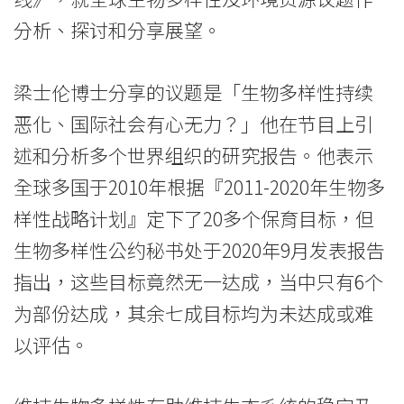
生
分析、探讨和分享展望。
物
梁士伦博士分享的议题是「生物多样性持续
多
恶化、国际社会有心无力？」他在节目上引
样
述和分析多个世界组织的研究报告。他表示
性
全球多国于2010年根据『2011-2020年生物多
及
样性战略计划』定下了20多个保育目标，但
生物多样性公约秘书处于2020年9月发表报告
环
指出，这些目标竟然无一达成，当中只有6个
境
为部份达成，其余七成目标均为未达成或难
资
以评估。
源