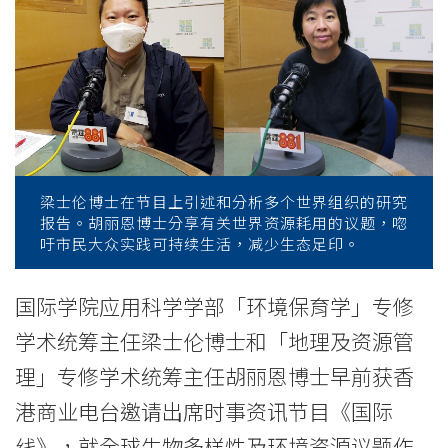
商
台
节
目
《国
梁士伦博士在节目上引述和分析多个世界组织的研究
际
报告。胡丽恩博士分享有关世界资源耗用的议题，唿
吁市民大众实践可持续生活，减少生态足印。
线》
分
国际学院应用科学学部「环境保育学」专修
享
学术统筹主任梁士伦博士和「地理及资源管
理」专修学术统筹主任胡丽恩博士早前获香
全
港商业电台邀请出席时事资讯节目《国际
球
线》，就全球生物多样性及环境资源议题作