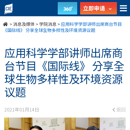
应
立即申请
用
>
消息及媒体
>
学院消息
>
应用科学学部讲师出席商台节目
科
《国际线》 分享全球生物多样性及环境资源议题
学
应用科学学部讲师出席商
学
台节目《国际线》 分享全
部
球生物多样性及环境资源
讲
议题
师
出
2021年01月14日
返回
席