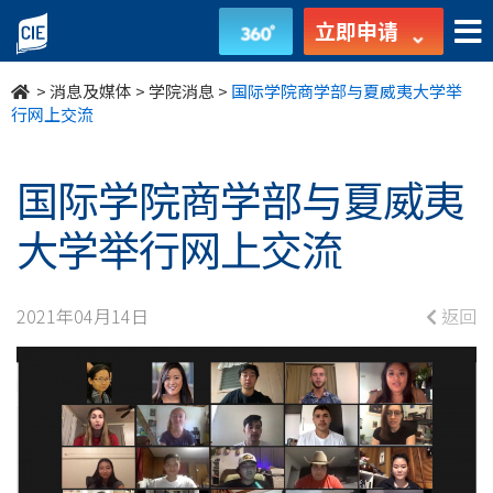
国
立即申请
际
>
消息及媒体
>
学院消息
>
国际学院商学部与夏威夷大学举
学
行网上交流
院
国际学院商学部与夏威夷
商
大学举行网上交流
学
部
2021年04月14日
返回
与
夏
威