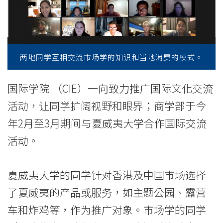
夷
大
学
两地同学互相交流市场学的知识和当地消费的模式。
举
行
国际学院 （CIE）一向致力推广国际文化交流
网
活动，让同学扩阔视野和眼界；商学部于今
年2月至3月期间与夏威夷大学合作国际交流
上
活动。
交
流
夏威夷大学的同学针对香港及中国市场选择
-
了夏威夷的产品或服务，如主题公园、露营
车和炸鸡等，作为推广对象。市场学的同学
学