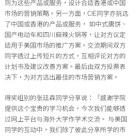
则为这些产品或服务，设计合适香港或中国
院
市场的营销策略。另一方面，CIE同学亦挑选
消
了中国或香港的产品或服务， 如中式唐饼、
息
国产电动车和四川麻辣火锅等，让对方议定
适用于美国市场的推广方案。交流期间双方
-
同学透过上传短片的方式，互相评论对方的
国
计划书及建议改善方案。最后由双方投票表
际
决下，为对方选出最佳的市场营销方案。
学
院
得奖组别的张廷森同学分享说：「感谢学院
提供这个宝贵的学习机会，今次我们能够透
-
过网上平台与海外大学作学术交流。 与美国
香
同学的互动中，我们除了彼此分享所学的市