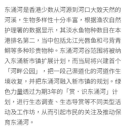
际
东涌河是香港少数从河源到河口大致天然的
学
河溪，生物多样性十分丰富，根据渔农自然
护理署的数据显示，其淡水鱼物种数目在本
院
港排名第二，当中包括北江光唇鱼和弓背青
-
鳉等多种珍贵物种。东涌河河谷范围将被纳
香
入东涌新市镇扩展计划，而当局将兴建首个
港
「河畔公园」，把一段己渠道化的河道作生
境收复，并把东涌河融入新市镇的规划。绿
浸
色力量透过为期3年的「赏．识东涌河」计
会
划，进行生态调查、生态导赏等不同类型活
大
动及工作坊，从而引起市民的关注及推动保
学
育东涌河。