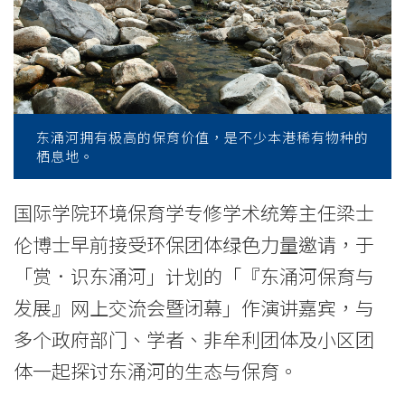
对
的
挑
战
东涌河拥有极高的保育价值，是不少本港稀有物种的
-
栖息地。
学
国际学院环境保育学专修学术统筹主任梁士
院
伦博士早前接受环保团体绿色力量邀请，于
消
「赏．识东涌河」计划的「『东涌河保育与
息
发展』网上交流会暨闭幕」作演讲嘉宾，与
多个政府部门、学者、非牟利团体及小区团
-
体一起探讨东涌河的生态与保育。
国