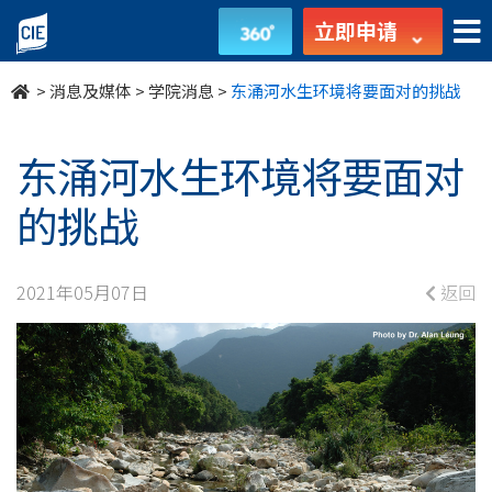
东
立即申请
涌
>
消息及媒体
>
学院消息
>
东涌河水生环境将要面对的挑战
河
水
东涌河水生环境将要面对
生
的挑战
环
2021年05月07日
返回
境
将
要
面