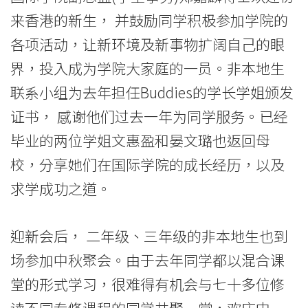
院
来香港的新生， 并鼓励同学积极参加学院的
-
各项活动，让新环境及新事物扩阔自己的眼
界，投入成为学院大家庭的一员。非本地生
香
联系小组为去年担任Buddies的学长学姐颁发
港
证书， 感谢他们过去一年为同学服务。已经
浸
毕业的两位学姐文惠盈和晏文璐也返回母
会
校，分享她们在国际学院的成长经历，以及
求学成功之道。
大
学
迎新会后， 二年级、三年级的非本地生也到
场参加中秋聚会。由于去年同学都以混合课
堂的形式学习，很难得有机会与七十多位修
读不同专修课程的同学共聚一堂，欢庆中