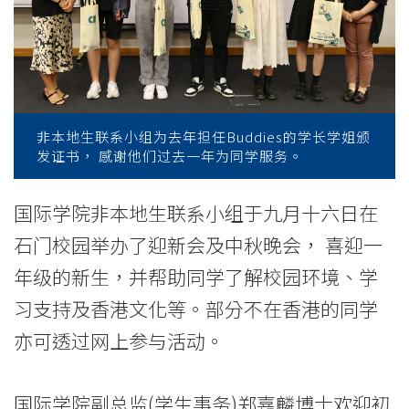
聚
会
-
学
非本地生联系小组为去年担任Buddies的学长学姐颁
院
发证书， 感谢他们过去一年为同学服务。
消
国际学院非本地生联系小组于九月十六日在
息
石门校园举办了迎新会及中秋晚会， 喜迎一
-
年级的新生，并帮助同学了解校园环境、学
习支持及香港文化等。部分不在香港的同学
国
亦可透过网上参与活动。
际
学
国际学院副总监(学生事务)郑嘉麟博士欢迎初