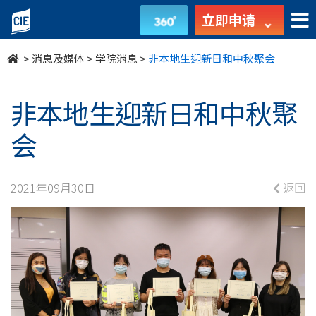
非
立即申请
本
>
消息及媒体
>
学院消息
>
非本地生迎新日和中秋聚会
地
生
非本地生迎新日和中秋聚
迎
会
新
2021年09月30日
返回
日
和
中
秋