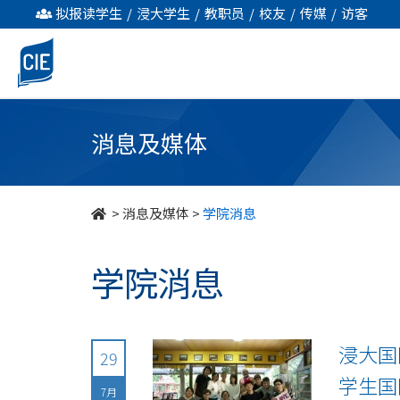
undefined
拟报读学生
/
浸大学生
/
教职员
/
校友
/
传媒
/
访客
消息及媒体
>
消息及媒体
>
学院消息
学院消息
浸大国
29
学生国
7月