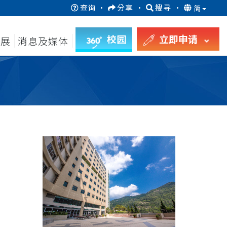
查询
·
分享
·
搜寻
·
简
校园
立即申请
发展
消息及媒体