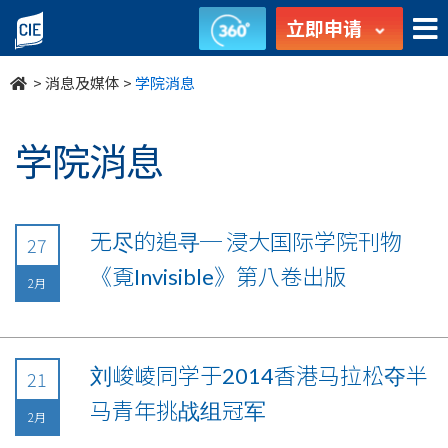
undefined
立即申请
>
消息及媒体
>
学院消息
学院消息
无尽的追寻─ 浸大国际学院刊物
27
《覔Invisible》第八卷出版
2月
刘峻崚同学于2014香港马拉松夺半
21
马青年挑战组冠军
2月