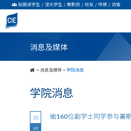
undefined
拟报读学生
/
浸大学生
/
教职员
/
校友
/
传媒
/
访客
消息及媒体
>
消息及媒体
>
学院消息
学院消息
逾160位副学士同学参与暑
30
9月