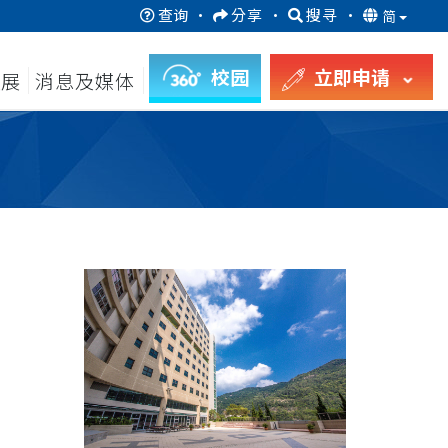
查询
·
分享
·
搜寻
·
简
校园
立即申请
发展
消息及媒体