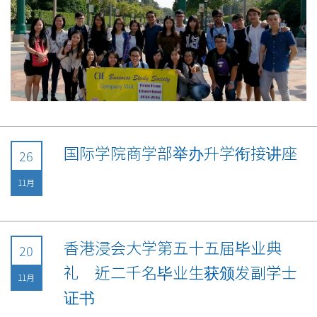
国际学院商学部举办升学衔接讲座
26
11月
香港浸会大学第五十五届毕业典
20
礼 近二千名毕业生获颁发副学士
11月
证书