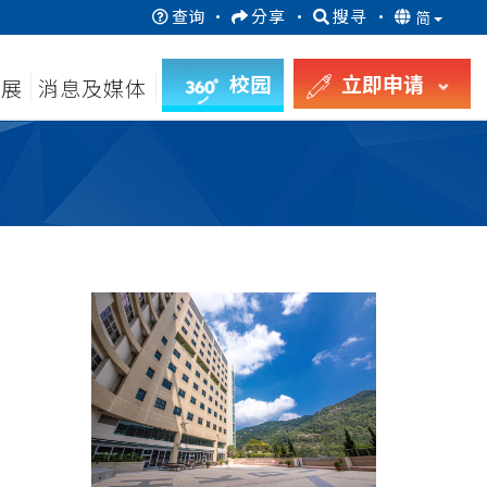
查询
·
分享
·
搜寻
·
简
校园
立即申请
发展
消息及媒体