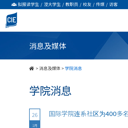
undefined
拟报读学生
/
浸大学生
/
教职员
/
校友
/
传媒
/
访客
消息及媒体
>
消息及媒体
>
学院消息
学院消息
国际学院连系社区为400多
26
1月