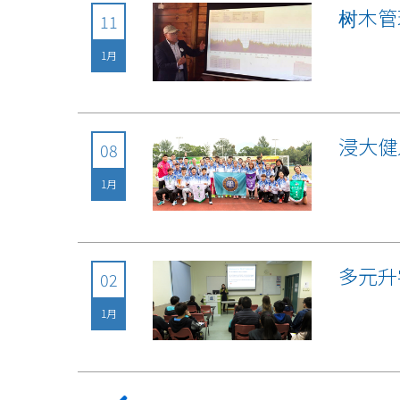
树木管
11
1月
浸大健
08
1月
多元升
02
1月