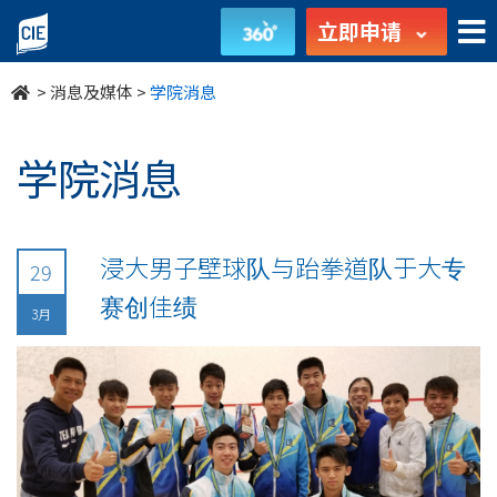
undefined
立即申请
>
消息及媒体
>
学院消息
学院消息
浸大男子壁球队与跆拳道队于大专
29
赛创佳绩
3月