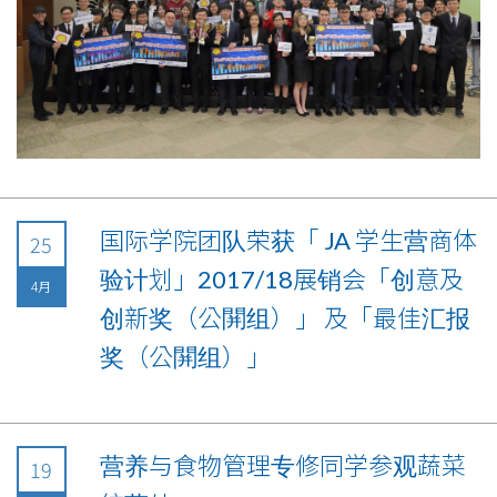
国际学院团队荣获「 JA 学生营商体
25
验计划」2017/18展销会「创意及
4月
创新奖（公䦕组）」 及「最佳汇报
奖（公䦕组）」
营养与食物管理专修同学参观蔬菜
19