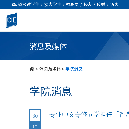
undefined
拟报读学生
/
浸大学生
/
教职员
/
校友
/
传媒
/
访客
消息及媒体
>
消息及媒体
>
学院消息
学院消息
专业中文专修同学担任「香
30
1月