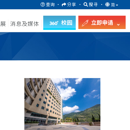
查询
·
分享
·
搜寻
·
简
校园
立即申请
发展
消息及媒体