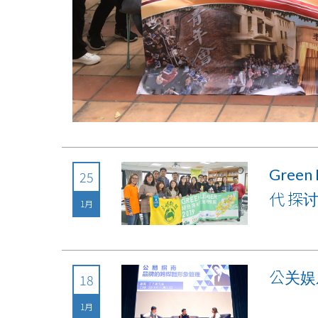
Gree
25
代 探
1月
公关娱
18
1月