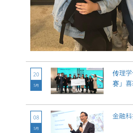
传理学
20
赛」喜
5月
金融科
08
5月