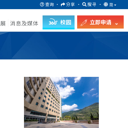
查询
·
分享
·
搜寻
·
简
校园
立即申请
发展
消息及媒体