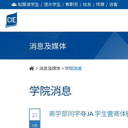
undefined
拟报读学生
/
浸大学生
/
教职员
/
校友
/
传媒
/
访客
消息及媒体
>
消息及媒体
>
学院消息
学院消息
商学部同学夺JA 学生营商
21
5月