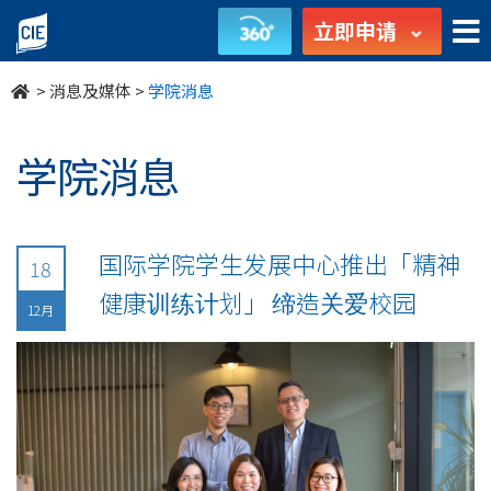
undefined
立即申请
>
消息及媒体
>
学院消息
学院消息
国际学院学生发展中心推出「精神
18
健康训练计划」 缔造关爱校园
12月