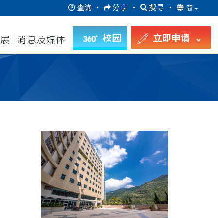
查询
·
分享
·
搜寻
·
简
校园
立即申请
发展
消息及媒体