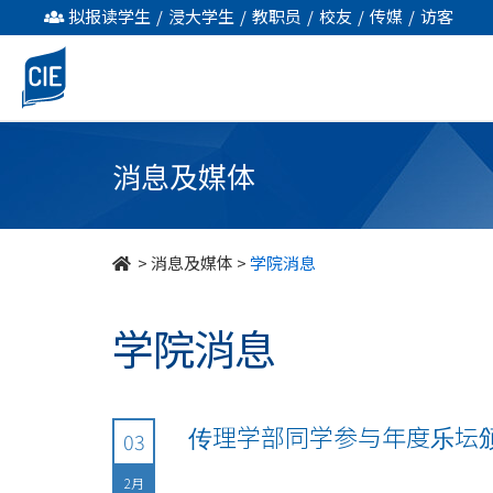
undefined
拟报读学生
/
浸大学生
/
教职员
/
校友
/
传媒
/
访客
消息及媒体
>
消息及媒体
>
学院消息
学院消息
传理学部同学参与年度乐坛颁奖
03
2月