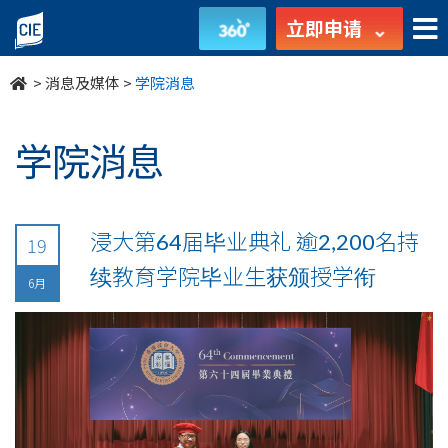
undefined
立即申请
>
消息及媒体
>
学院消息
学院消息
浸大第64届毕业典礼 逾2,200名持
19
续教育学院毕业生获颁授学衔
6月