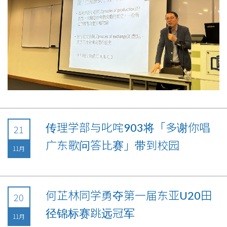
传理学部与叱咤903将「多谢你唱
21
广东歌问答比赛」带到校园
11月
何芷林同学勇夺第一届东亚U20田
20
径锦标赛跳远冠军
11月