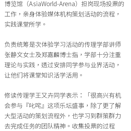
博览馆（AsiaWorld-Arena）担岗现场投票的
与
工作，亲身体验媒体机构策划活动的流程，
流
实践课堂所学。
行
文
负责统筹是次体验学习活动的传理学部讲师
张静文女士及郑嘉麟博士指，学部十分注重
化
理论与实践，透过安排同学参与业界活动，
的
让他们将课堂知识活学活用。
互
动
修读传理学王又卉同学表示：「很高兴有机
会参与『叱咤』这项乐坛盛事，除了更了解
-
大型活动的策划流程外，也学习到群策群力
学
去完成任务的团队精神。收集投票的过程