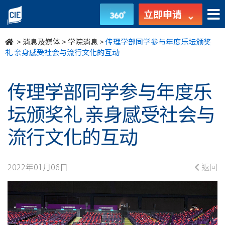
传
立即申请
理
>
消息及媒体
>
学院消息
>
传理学部同学参与年度乐坛颁奖
学
礼 亲身感受社会与流行文化的互动
部
传理学部同学参与年度乐
同
坛颁奖礼 亲身感受社会与
学
流行文化的互动
参
与
2022年01月06日
返回
年
度