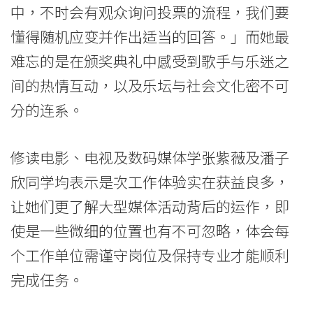
院
中，不时会有观众询问投票的流程，我们要
消
懂得随机应变并作出适当的回答。」而她最
难忘的是在颁奖典礼中感受到歌手与乐迷之
息
间的热情互动，以及乐坛与社会文化密不可
-
分的连系。
国
际
修读电影、电视及数码媒体学张紫薇及潘子
学
欣同学均表示是次工作体验实在获益良多，
让她们更了解大型媒体活动背后的运作，即
院
使是一些微细的位置也有不可忽略，体会每
-
个工作单位需谨守岗位及保持专业才能顺利
香
完成任务。
港