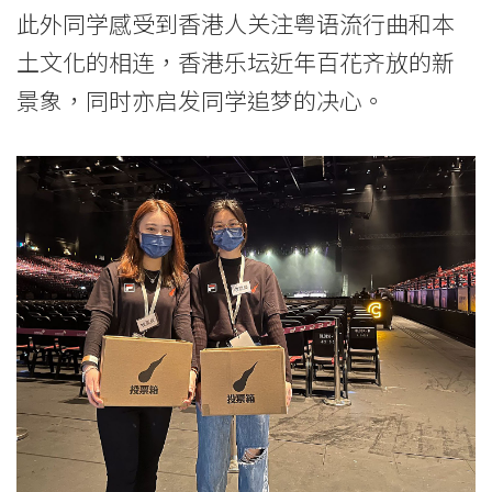
此外同学感受到香港人关注粤语流行曲和本
浸
土文化的相连，香港乐坛近年百花齐放的新
会
景象，同时亦启发同学追梦的决心。
大
学