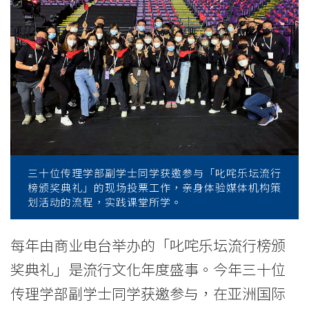
乐
坛
颁
奖
礼
亲
身
三十位传理学部副学士同学获邀参与「叱咤乐坛流行
榜颁奖典礼」的现场投票工作，亲身体验媒体机构策
感
划活动的流程，实践课堂所学。
受
每年由商业电台举办的「叱咤乐坛流行榜颁
社
奖典礼」是流行文化年度盛事。今年三十位
会
传理学部副学士同学获邀参与，在亚洲国际