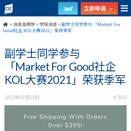
副
立即申请
学
>
消息及媒体
>
学院消息
>
副学士同学参与 「Market For
士
Good社企 KOL大赛2021」荣获季军
同
副学士同学参与
学
「Market For Good社企
参
KOL大赛2021」荣获季军
与
「Market
2022年03月28日
返回
For
Good