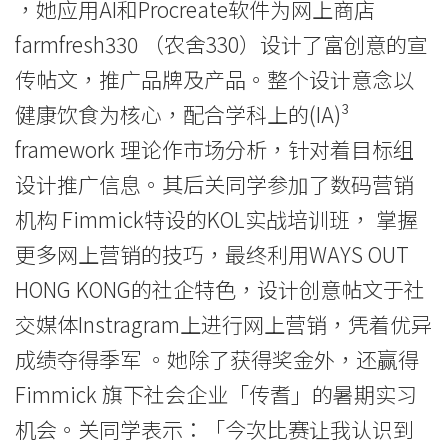
香
，她应用AI和Procreate软件为网上商店
farmfresh330 （农舍330）设计了富创意的宣
港
传帖文，推广品牌及产品。整个设计意念以
浸
健康饮食为核心，配合学科上的(IA)³
会
framework 理论作市场分析，针对着目标组
大
设计推广信息。其后关同学参加了数码营销
学
机构 Fimmick特设的KOL实战培训班， 掌握
更多网上营销的技巧，最终利用WAYS OUT
HONG KONG的社企特色，设计创意帖文于社
交媒体Instragram上进行网上营销，凭着优异
成绩夺得季军 。她除了获得奖金外，还赢得
Fimmick 旗下社会企业「传耆」的暑期实习
机会。关同学表示：「今次比赛让我认识到