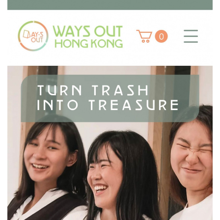
社
企
KOL
大
赛
2021」
荣
获
季
军
-