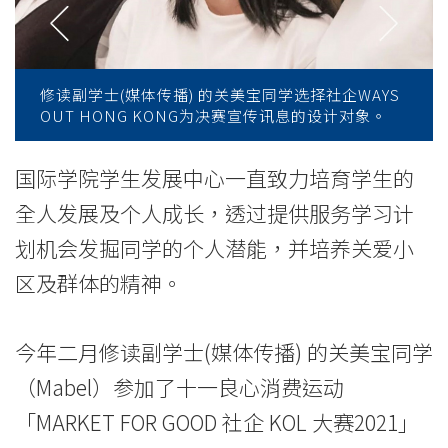
学
院
修读副学士(媒体传播) 的关美宝同学选择社企WAYS
消
OUT HONG KONG为决赛宣传讯息的设计对象。
息
国际学院学生发展中心一直致力培育学生的
-
全人发展及个人成长，透过提供服务学习计
国
划机会发掘同学的个人潜能，并培养关爱小
际
区及群体的精神。
学
今年二月修读副学士(媒体传播) 的关美宝同学
院
（Mabel）参加了十一良心消费运动
-
「MARKET FOR GOOD 社企 KOL 大赛2021」