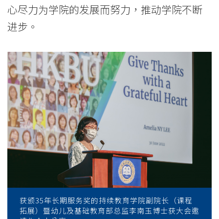
浸
心尽力为学院的发展而努力，推动学院不断
会
进步。
大
学
获颁35年长期服务奖的持续教育学院副院长（课程
拓展）暨幼儿及基础教育部总监李南玉博士获大会邀