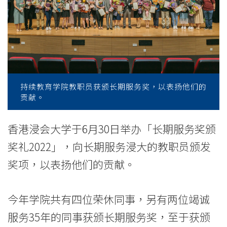
员
获
颁
长
期
持续教育学院教职员获颁长期服务奖，以表扬他们的
贡献。
服
务
香港浸会大学于6月30日举办「长期服务奖颁
奖礼2022」，向长期服务浸大的教职员颁发
奖
奖项，以表扬他们的贡献。
-
学
今年学院共有四位荣休同事，另有两位竭诚
院
服务35年的同事获颁长期服务奖，至于获颁