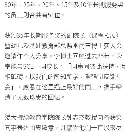
30年、25年、20年、15年及10年长期服务奖
消
的员工则合共有51位。
息
-
获颁35年长期服务奖的副院长（课程拓展）
国
暨幼儿及基础教育部总监李南玉博士获大会
邀请作个人分享。李博士回顾过去35年，荣
际
幸能与SCE一同成长，「同事间彼此扶持、互
学
相砥砺，以我们的所知所学，努强制反馈社
院
会」，感恩在这里遇上最好的同工，携手缔
-
造了无数珍贵的回忆。
香
浸大持续教育学院院长钟志杰教授向各获奖
港
同事表达由衷敬意，并感谢他们一直以来尽