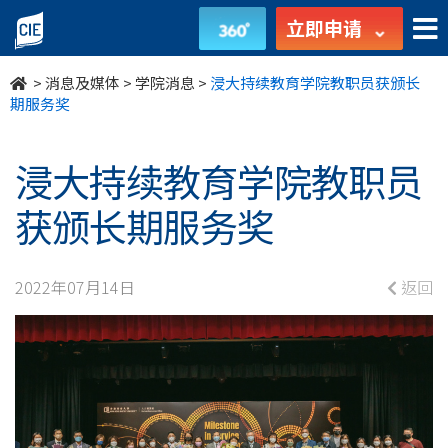
浸
立即申请
大
>
消息及媒体
>
学院消息
>
浸大持续教育学院教职员获颁长
持
期服务奖
续
浸大持续教育学院教职员
教
获颁长期服务奖
育
学
2022年07月14日
返回
院
教
职