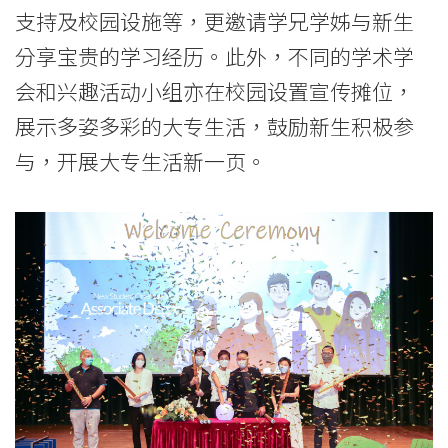
香
支持及校园设施等，更邀请学兄学姊与新生
港
分享宝贵的学习经历。此外，不同的学术学
浸
会和兴趣活动小组亦在校园设置宣传摊位，
展示多姿多彩的大专生活，鼓励新生积极参
会
与，开展大专生活新一页。
大
学