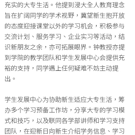
充实的大专生活。他提到浸大全人教育理念
学
旨在扩阔同学的学术视野，冀望新生抱开放
院
的态度迎接课堂以外的学习机会，积极参与
消
交流计划、服务学习、企业实习等活动，结
息
识新朋友之余，亦可拓展眼界。钟教授亦提
到学院的教学团队和学生发展中心会提供充
-
裕的支持，同学遇上任何疑难不妨主动提
国
出。
际
学
学生发展中心为协助新生适应大专生活，筹
办多个学习预备工作坊，分享大专的学习模
院
式和技巧，以及联同各学部讲师和学习支持
-
团队，在迎新日向新生介绍学务信息、学习