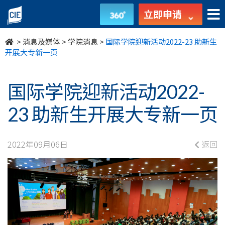
国
立即申请
际
>
消息及媒体
>
学院消息
>
国际学院迎新活动2022-23 助新生
学
开展大专新一页
院
国际学院迎新活动2022-
迎
23 助新生开展大专新一页
新
活
2022年09月06日
返回
动
2022-
23