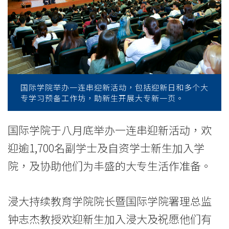
助
新
生
开
展
国际学院举办一连串迎新活动，包括迎新日和多个大
专学习预备工作坊，助新生开展大专新一页。
大
专
国际学院于八月底举办一连串迎新活动，欢
迎逾1,700名副学士及自资学士新生加入学
新
院，及协助他们为丰盛的大专生活作准备。
一
页
浸大持续教育学院院长暨国际学院署理总监
-
钟志杰教授欢迎新生加入浸大及祝愿他们有