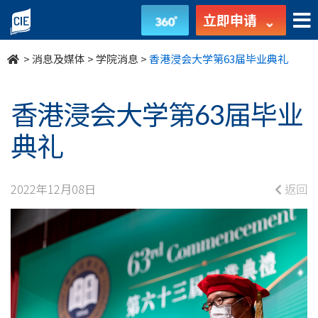
香
立即申请
港
>
消息及媒体
>
学院消息
>
香港浸会大学第63届毕业典礼
浸
会
香港浸会大学第63届毕业
大
典礼
学
2022年12月08日
返回
第
63
届
毕