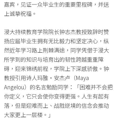
嘉宾，见证一众毕业生的重要里程碑，并送
学
上诚挚祝福。
院
-
浸大持续教育学院院长钟志杰教授致辞时赞
香
扬应届毕业生拥有无比毅力和坚定决心，纵
然近年学习路上荆棘满途，同学凭借于浸大
港
所学到的知识与培育出的韧性跨越重重障
浸
碍，迎来锦绣前程，学院上下深感骄傲。钟
会
教授引用诗人玛雅‧安杰卢（Maya
大
Angelou）的名言勉励同学：「困难并不会把
学
你定义，它只会使你变得更强。人生有起有
落，但是迎难而上、战胜逆境的信念会推动
大家更上一层楼。」