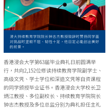
业
典
礼
-
浸大持续教育学院院长钟志杰教授致辞时赞扬同学面
学
对挑战时坚毅不屈、韧性十足，他日定必能创出美好
的前景。
院
消
香港浸会大学第63届毕业典礼日前圆满举
行，共向2,152位修读持续教育学院副学士、
息
高级文凭、学士学位和深造文凭等自资课程
-
的同学颁授毕业证书。香港浸会大学校长卫
国
炳江教授、多位副校长、持续教育学院院长
际
钟志杰教授及多位总监分别为典礼担任主礼