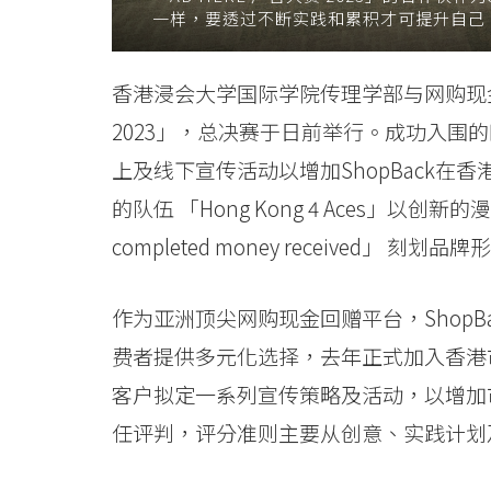
息
一样，要透过不断实践和累积才可提升自己
-
香港浸会大学国际学院传理学部与网购现金回赠
国
2023」，总决赛于日前举行。成功入围的
际
上及线下宣传活动以增加ShopBack
的队伍 「Hong Kong 4 Aces」以创
学
completed money received」
院
-
作为亚洲顶尖网购现金回赠平台，ShopB
香
费者提供多元化选择，去年正式加入香港
客户拟定一系列宣传策略及活动，以增加市场
港
任评判，评分准则主要从创意、实践计划
浸