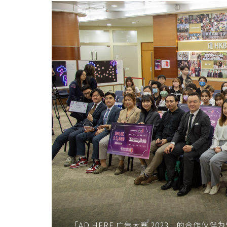
「AD
HERE
广
告
大
赛
2023」
-
学
院
消
「AD HERE 广告大赛 2023」的合作伙