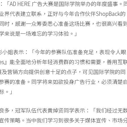
「AD HERE 广告大赛是国际学院举办的年度盛事。
界代表建立联系，正好与今年合作伙伴ShopBack的
同时，感谢一众筹委悉心准备这场比赛，也很高兴看
学来说是一场难忘的学习体验。」
g Lead 陈晓彤小姐表示：「今年的参赛队伍准备充足，表现令人眼
4 Aces』能全面地分析年轻消费群的习惯和需要，善用互
的发展及营销方向提供创意十足的点子，可见国际学院的同
参赛的准备。同学将来如欲投身广告行业，必须清楚
标。」
良多，冠军队伍代表黄焯贤同学表示：「我们经过无
宣传策略。当中我们学习到很多关于媒体宣传、市场