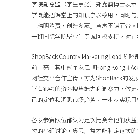
会
学院副总监（学生事务）郑嘉麟博士表示：
大
学既能把课堂上的知识学以致用，同时与业
『精明消费，创造多赢』意念不谋而合。
学
一班国际学院毕业生专诚回校支持，对同
ShopBack Country Marketin
前一亮，其中冠军队伍『Hong Kong 
网社交平台作宣传，亦为ShopBack
学有很强的资料搜集能力和洞察力，做足
己的定位和洞悉市场趋势，一步步实现目
各队参赛队伍都认为是次比赛令他们获益
次的小组讨论，集思广益才能制定这次的