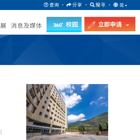
查询
·
分享
·
搜寻
·
简
校园
立即申请
发展
消息及媒体
回