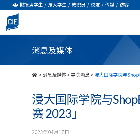
浸
拟报读学生
/
浸大学生
/
教职员
/
校友
/
传媒
/
访客
大
国
际
消息及媒体
学
院
>
消息及媒体
>
学院消息
>
浸大国际学院与ShopBa
与
浸大国际学院与ShopB
ShopBack
赛 2023」
合
办
2023年04月17日