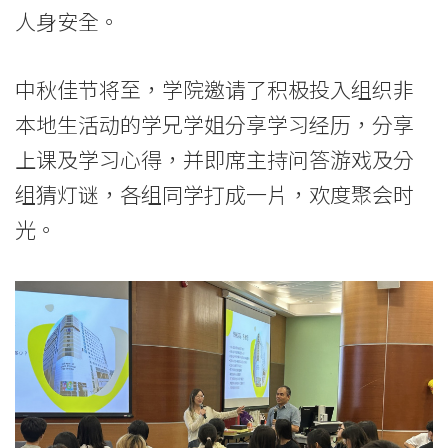
港
人身安全。
浸
会
中秋佳节将至，学院邀请了积极投入组织非
本地生活动的学兄学姐分享学习经历，分享
大
上课及学习心得，并即席主持问答游戏及分
学
组猜灯谜，各组同学打成一片，欢度聚会时
光。