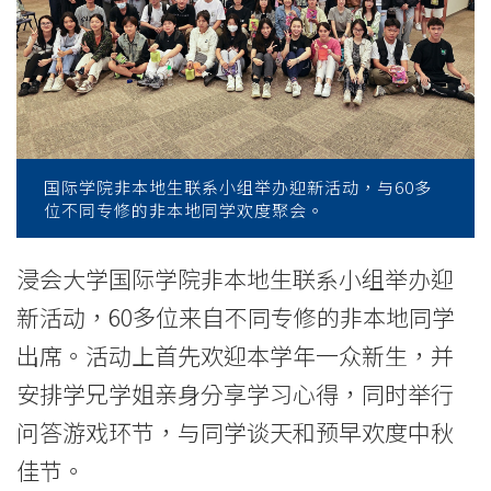
迎
新
与
中
秋
国际学院非本地生联系小组举办迎新活动，与60多
位不同专修的非本地同学欢度聚会。
庆
祝
浸会大学国际学院非本地生联系小组举办迎
新活动，60多位来自不同专修的非本地同学
活
出席。活动上首先欢迎本学年一众新生，并
动
安排学兄学姐亲身分享学习心得，同时举行
-
问答游戏环节，与同学谈天和预早欢度中秋
学
佳节。