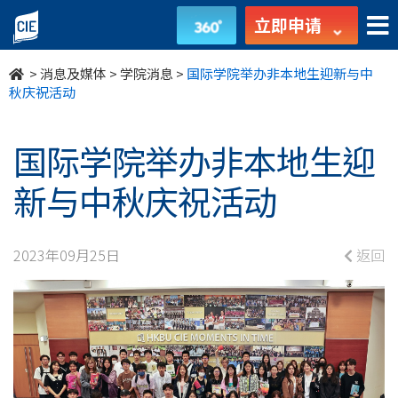
国
立即申请
际
>
消息及媒体
>
学院消息
>
国际学院举办非本地生迎新与中
学
秋庆祝活动
院
国际学院举办非本地生迎
举
新与中秋庆祝活动
办
非
2023年09月25日
返回
本
地
生