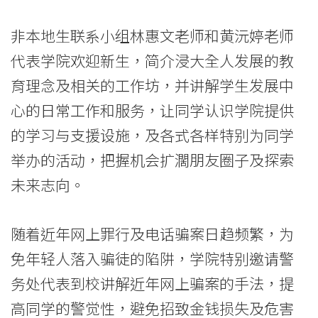
院
非本地生联系小组林惠文老师和黄沅婷老师
消
代表学院欢迎新生，简介浸大全人发展的教
息
育理念及相关的工作坊，并讲解学生发展中
-
心的日常工作和服务，让同学认识学院提供
的学习与支援设施，及各式各样特别为同学
国
举办的活动，把握机会扩濶朋友圈子及探索
际
未来志向。
学
院
随着近年网上罪行及电话骗案日趋频繁，为
免年轻人落入骗徒的陷阱，学院特别邀请警
-
务处代表到校讲解近年网上骗案的手法，提
香
高同学的警觉性，避免招致金钱损失及危害