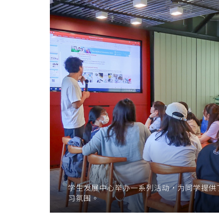
学
生
正
向
生
活
态
度
-
学
学生发展中心举办一系列活动，为同学提供
习氛围。
院