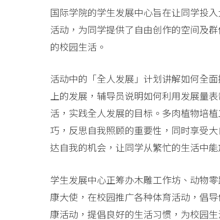
消
国际学院的学生发展中心旨在让同学投入
活动，为同学提供了自由创作的空间及群
息
的校园生活。
-
国
活动中的「全人发展」计划讲解如何全面
际
上的发展，辅导员说明如何利用发展量表
活，实践全人发展的目标。多肉植物培植
学
巧，反思自我照顾的重要性，同时享受大
院
达自我的机会，让同学从繁忙的生活中能
-
香
学生发展中心正筹办木雕工作坊、动物零
康大使，在校园推广各种体育活动，倡导
港
康活动，提倡良好的生活习惯，为校园生