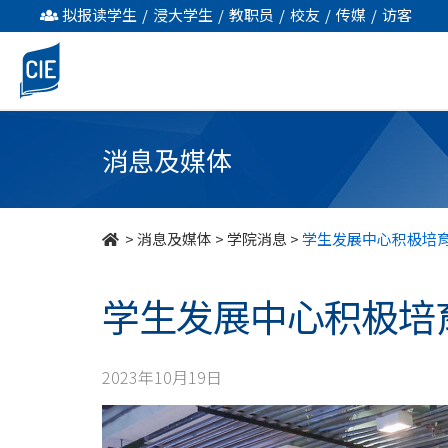
学
拟报读学生
/
浸大学生
/
教职员
/
校友
/
传媒
/
访客
生
发
展
消息及媒体
中
心
>
消息及媒体
>
学院消息
>
学生发展中心积极培
积
学生发展中心积极培
极
培
2023年10月19日
育