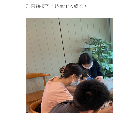
浸
升沟通技巧，达至个人成长。
会
大
学