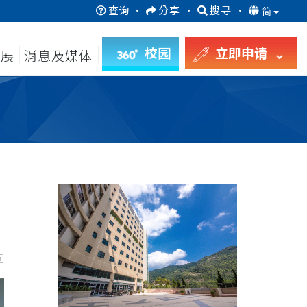
查询
·
分享
·
搜寻
·
简
校园
立即申请
发展
消息及媒体
回