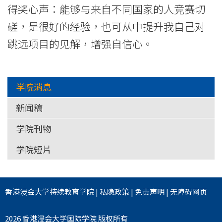
院
得奖心声：能够与来自不同国家的人竞赛切
-
磋，是很好的经验，也可从中提升我自己对
香
跳远项目的见解，增强自信心。
港
浸
学院消息
会
新闻稿
大
学院刊物
学院短片
学
香港浸会大学
持续教育学院
|
私隐政策
|
免责声明
|
无障碍网页
2026 香港浸会大学国际学院 版权所有