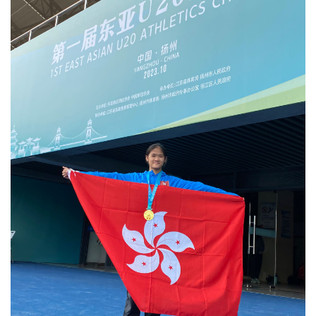
东
亚
U20
田
径
锦
标
赛
跳
远
冠