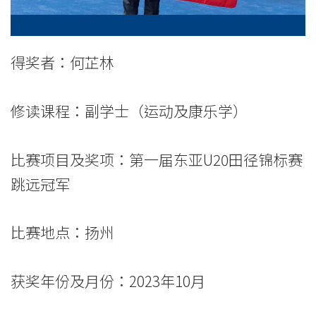
军
-
得奖者：何芷林
学
院
修读课程：副学士（运动及康乐学）
消
比赛项目及奖项：第一届东亚U20田径锦标赛
息
跳远冠军
-
国
比赛地点：扬州
际
获奖年份及月份：2023年10月
学