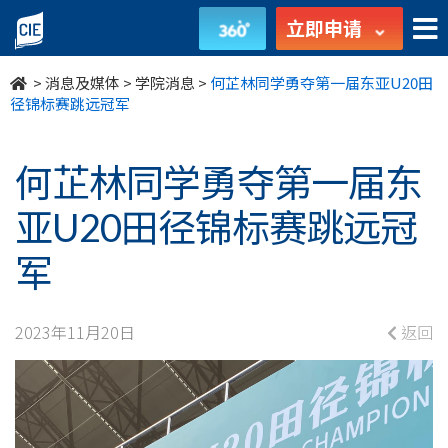
何
立即申请
芷
>
消息及媒体
>
学院消息
>
何芷林同学勇夺第一届东亚U20田
林
径锦标赛跳远冠军
同
何芷林同学勇夺第一届东
学
亚U20田径锦标赛跳远冠
勇
军
夺
第
2023年11月20日
返回
一
届