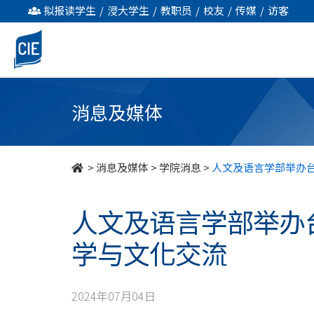
人
拟报读学生
/
浸大学生
/
教职员
/
校友
/
传媒
/
访客
文
及
语
消息及媒体
言
学
>
消息及媒体
>
学院消息
>
人文及语言学部举办
部
人文及语言学部举办
举
学与文化交流
办
台
2024年07月04日