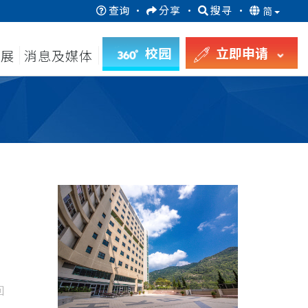
查询
·
分享
·
搜寻
·
简
校园
立即申请
发展
消息及媒体
回