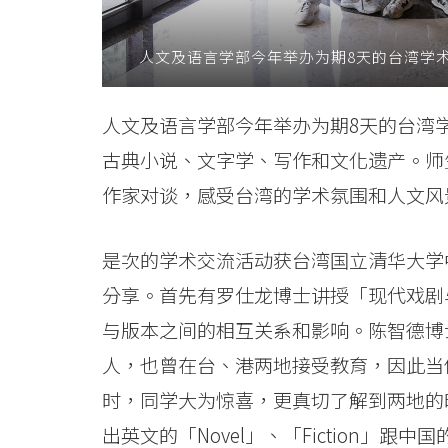
学
人文及语言学部今年举办为期8天的台湾学
与
文
人文及语言学部今年举办为期8天的台湾
化
古典小说、文字学、写作和文化遗产。师
交
作家对谈，感受台湾的学术氛围和人文风
流
是次的学术交流活动获台湾国立清华大学
-
分享。首先有罗仕龙博士讲授「现代戏剧
学
与版本之间的相互关系和影响。陈智德博
院
人，也曾在台、港两地接受教育，因此当
时，同学大为惊喜，更真切了解到两地的
消
出英文的「Novel」、「Fiction」