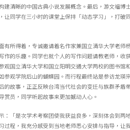
构建清晰的中国古典小说发展概念。最后，游文福博
，让同学在三小时的课堂上保持「动态学习」，打破
面有所得着，专诚邀请着名作家兼国立清华大学老师
写作的乐趣。同学也就个人的写作问题请教老师，收
参观国立清华大学和国立阳明交通大学两校的图书馆
如参观学院后山的蝴蝶园。而行程最终站是参访龙瑛
后的故事，正正反映台湾当代社会的变迁与族群矛盾
导赏员，同学听起故事来更加撼动人心。
示：「是次学术考察团使我获益良多，深刻体会到两
习过程，我充分感受到当地老师悉心安排与指导，让