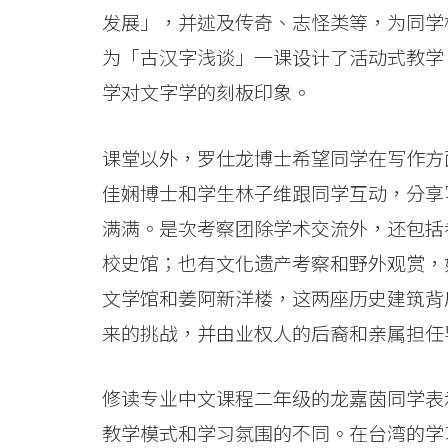
息
发展」，并述及传奇、志怪类等，为同学
-
为「古汉字浅谈」一课设计了活动式教学
国
学对文字学的刻板印象。
际
课堂以外，罗仕龙博士希望同学在写作方
学
佳娴博士和学生林子维跟同学互动，分享
院
满满。是次考察团除学术交流外，还包括
-
校史馆；也有文化遗产考察和野外观赏，
文学馆和姜阿新洋楼，这两座历史建筑背
香
来的挑战，并由业权人的后裔和亲属担任
港
浸
修读专业中文课程二年级的龙嘉茵同学表
会
教学模式和学习氛围的不同。在台湾的学