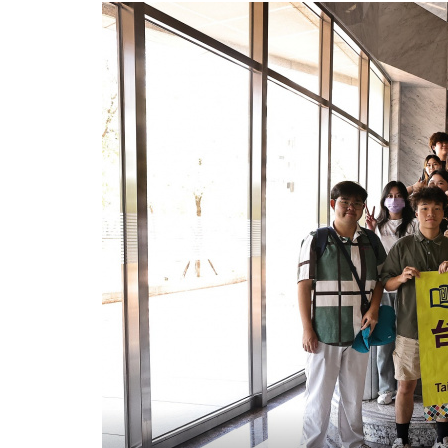
湾
学
术
文
化
考
察
团
促
进
文