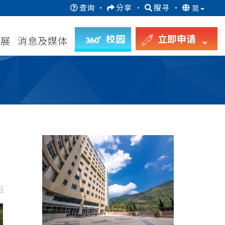
查询
·
分享
·
搜寻
·
简
校园
立即申请
发展
消息及媒体
回