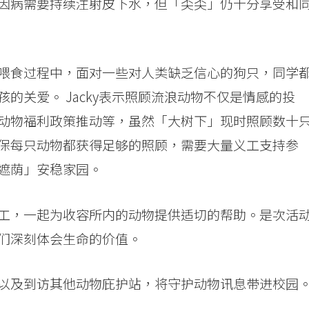
因病需要持续注射皮下水，但「奀奀」仍十分享受和
喂食过程中，面对一些对人类缺乏信心的狗只，同学
的关爱。 Jacky表示照顾流浪动物不仅是情感的投
动物福利政策推动等，虽然「大树下」现时照顾数十
保每只动物都获得足够的照顾，需要大量义工支持参
遮荫」安稳家园。
工，一起为收容所内的动物提供适切的帮助。是次活
们深刻体会生命的价值。
以及到访其他动物庇护站，将守护动物讯息带进校园