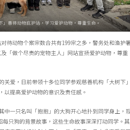
下」善待动物庇护站，学习爱护动物，尊重生命。
间残酷对待动物个案宗数合共有199宗之多，警务处和渔护
划以及「做个尽责的宠物主人」网站宣扬爱护动物，尊重
的关爱，日前带领十多位同学参观慈善机构「大树下
，以提高爱护动物的意识及责任感。
其中一只名叫「抱抱」的大狗开心地扑到同学身上，
细介绍每只狗的背景故事，这些生命故事深深打动同学。其