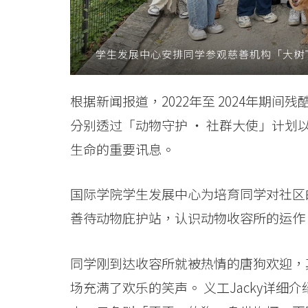
际
学
学生发展中心安排同学参观慈善机构「大树
院
根据新闻报道，2022年至 2024年期
-
分别透过「动物守护 ‧ 社群大使」计
香
生命的重要讯息。
港
浸
国际学院学生发展中心为培育同学对社区
善待动物庇护站，认识动物收容所的运作
会
大
同学刚到达收容所就被热情的唐狗欢迎，
学
场充满了欢乐的笑声。 义工Jacky详