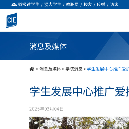
学
拟报读学生
/
浸大学生
/
教职员
/
校友
/
传媒
/
访客
生
发
展
消息及媒体
中
心
>
消息及媒体
>
学院消息
>
学生发展中心推广爱
推
学生发展中心推广爱
广
爱
2025年03月04日
护