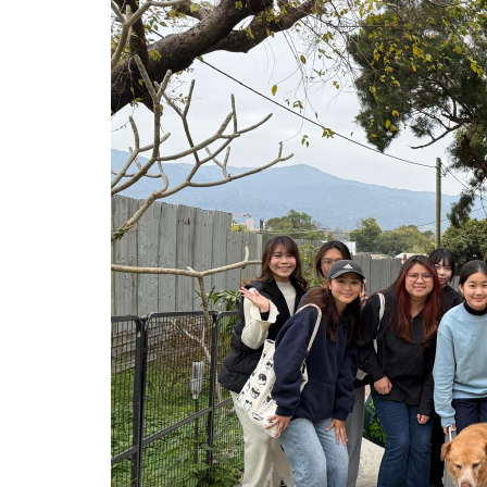
动
物
文
化
-
学
院
消
息
-
国