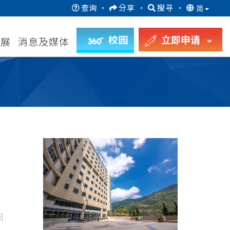
查询
·
分享
·
搜寻
·
简
校园
立即申请
发展
消息及媒体
回