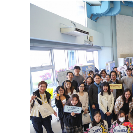
讯
日
2025」
认
识
浸
大
自
资
学
士