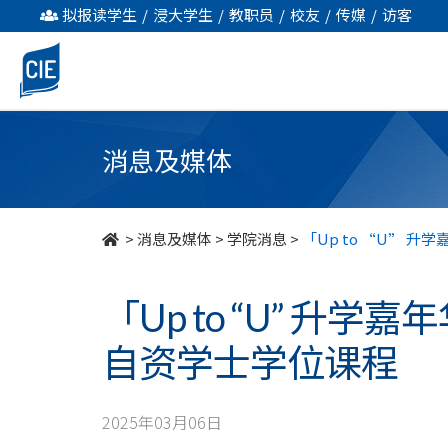
「Up
拟报读学生
/
浸大学生
/
教职员
/
校友
/
传媒
/
访客
to
“U”
升
消息及媒体
学
嘉
>
消息及媒体
>
学院消息
>
「Up to “U” 
年
「Up to “U” 升
华
自资学士学位课程
暨
资
2025年03月06日