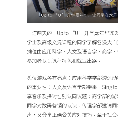
学
「Up to “U” 升学嘉年华」让同学在
位
课
一连两天的「Up to “U” 升学嘉年华
程
学士及高级文凭课程的同学了解各浸大自
-
摊位由应用科学、人文及语言学、商学、
参加者认识课程特色和就业出路。
学
院
摊位游戏各有亮点：应用科学学部透过动
消
的重要性；人文及语言学部带来「Sing to
息
享音乐及探讨性别认同议题；商学部的游
同学对数码营销的认识。传理学部邀请同
-
声，又分享正确公关应对技巧。至于社会