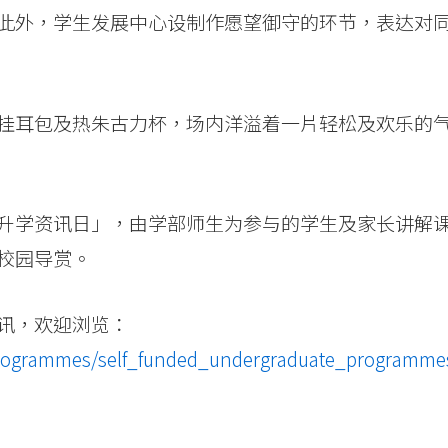
此外，学生发展中心设制作愿望御守的环节，表达对
挂耳包及热朱古力杯，场内洋溢着一片轻松及欢乐的
升学资讯日」，由学部师生为参与的学生及家长讲解
校园导赏。
讯，欢迎浏览：
/programmes/self_funded_undergraduate_programme