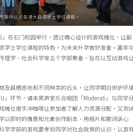
欢乐气氛中认识各浸大自资学士学位课程。
2025」在石门校园举行，透过精心设计的游戏摊位，让副
资学士学位课程的特色，为未来升学做好准备。嘉年
传理学、社会科学等五个学部筹备，旨在以互动游戏
物及其栖息地和不同种类的石头，让同学明白保护环
 U」环节，请来男声室乐合唱团「Moderati」与同学
戏摊位借手冲咖啡让参加者了解人力资源分配，又测
学以即时的情景和元素创作剧本、用相片和歌词诉心
科学学部的游戏要考验同学对社会政策的认识，以游