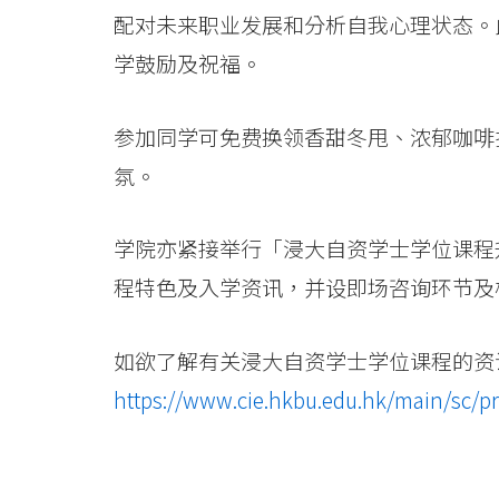
国
配对未来职业发展和分析自我心理状态。
际
学鼓励及祝福。
学
参加同学可免费换领香甜冬甩、浓郁咖啡
院
氛。
-
香
学院亦紧接举行「浸大自资学士学位课程
程特色及入学资讯，并设即场咨询环节及
港
浸
如欲了解有关浸大自资学士学位课程的资
会
https://www.cie.hkbu.edu.hk/main/sc
大
学