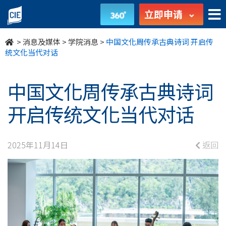
中
立即申请
国
>
消息及媒体
>
学院消息
>
中国文化周传承古典诗词 开启传
文
统文化当代对话
化
中国文化周传承古典诗词
周
开启传统文化当代对话
传
承
2025年11月14日
返回
古
典
诗