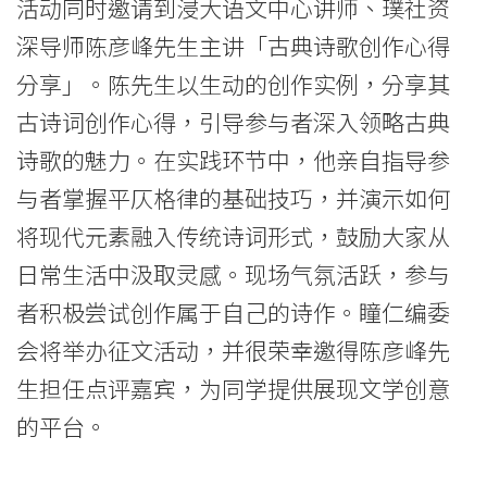
-
活动同时邀请到浸大语文中心讲师、璞社资
深导师陈彦峰先生主讲「古典诗歌创作心得
香
分享」。陈先生以生动的创作实例，分享其
港
古诗词创作心得，引导参与者深入领略古典
浸
诗歌的魅力。在实践环节中，他亲自指导参
会
与者掌握平仄格律的基础技巧，并演示如何
将现代元素融入传统诗词形式，鼓励大家从
大
日常生活中汲取灵感。现场气氛活跃，参与
学
者积极尝试创作属于自己的诗作。瞳仁编委
会将举办征文活动，并很荣幸邀得陈彦峰先
生担任点评嘉宾，为同学提供展现文学创意
的平台。