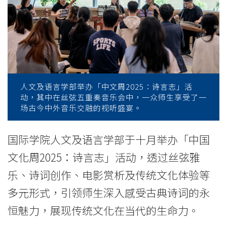
词
开
启
传
统
人文及语言学部举办「中文周2025：诗言志」活
动，其中在丝弦五重奏音乐会中，一众师生享受了一
文
场古今中外音乐交融的视听盛宴。
化
国际学院人文及语言学部于十月举办「中国
当
文化周2025：诗言志」活动，透过丝弦雅
代
乐、诗词创作、电影赏析及传统文化体验等
多元形式，引领师生深入感受古典诗词的永
对
恒魅力，展现传统文化在当代的生命力。
话