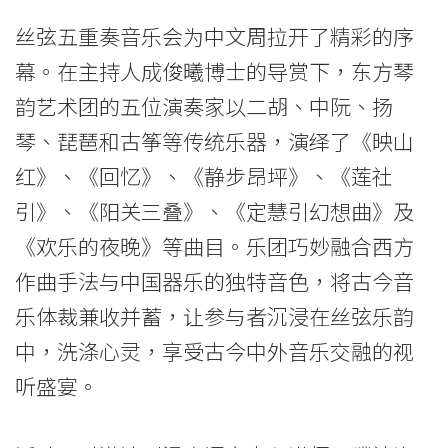
-
丝弦五重奏音乐会为中文周拉开了精彩的序
学
幕。在主持人成俊曦博士的导赏下，东方琴
院
韵艺术团的五位演奏家以二胡、中阮、扬
琴、琵琶和古筝等传统乐器，演绎了《映山
消
红》、《回忆》、《静步昂坪》、《莲社
息
引》、《阳关三叠》、《定慧引幻想曲》及
-
《欢乐的夜晚》等曲目。乐团巧妙融合西方
国
作曲手法与中国器乐的独特音色，将古今音
乐体裁兼收并蓄，让参与者沉浸在丝弦乐韵
际
中，洗涤心灵，享受古今中外音乐交融的视
学
听盛宴。
院