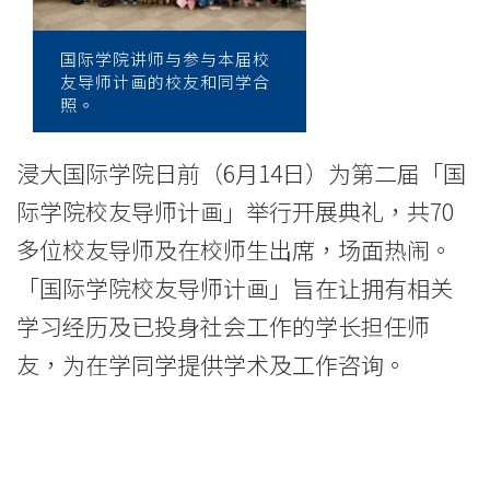
师
计
国际学院讲师与参与本届校
友导师计画的校友和同学合
画」
照。
-
浸大国际学院日前（6月14日）为第二届「国
学
际学院校友导师计画」举行开展典礼，共70
院
多位校友导师及在校师生出席，场面热闹。
消
「国际学院校友导师计画」旨在让拥有相关
息
学习经历及已投身社会工作的学长担任师
友，为在学同学提供学术及工作咨询。
-
国
际