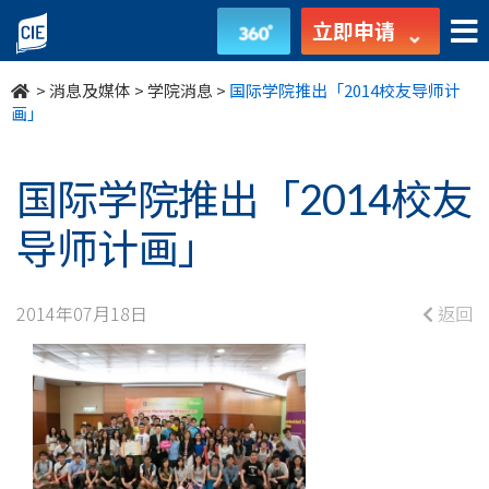
国
立即申请
际
>
消息及媒体
>
学院消息
>
国际学院推出「2014校友导师计
学
画」
院
国际学院推出「2014校友
推
导师计画」
出
「2014
2014年07月18日
返回
校
友
导