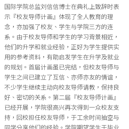
学
国际学院总监刘信信博士在典礼上致辞时表
示『校友导师计画』体现了全人教育的理
院
念，亦加强了校友、学生与学院三方的连
-
系。由于校友导师和学生的学习背景相近，
香
他们的升学和就业经验，正好为学生提供实
港
用的参考资料，有助启发学生在升学及就业
的规划。首届计画虽已完结，但校友导师与
浸
学生之间已建立了互信、亦师亦友的情谊，
会
不少学生继续主动向校友导师请教，保持良
大
好、密切的关系。第二届『校友导师计画』
学
已经开展，学院很高兴再次得到一众校友支
持，回校担任校友导师，于工余时间抽空与
同学分享他们的经验。学院期望学生于毕业