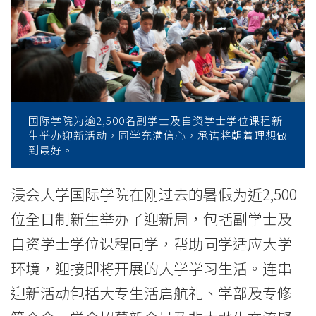
举
办
迎
新
活
国际学院为逾2,500名副学士及自资学士学位课程新
生举办迎新活动，同学充满信心，承诺将朝着理想做
动
到最好。
2014
浸会大学国际学院在刚过去的暑假为近2,500
-
位全日制新生举办了迎新周，包括副学士及
学
自资学士学位课程同学，帮助同学适应大学
环境，迎接即将开展的大学学习生活。连串
院
迎新活动包括大专生活启航礼、学部及专修
消