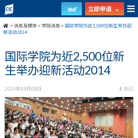
国
立即申请
际
>
消息及媒体
>
学院消息
>
国际学院为近2,500位新生举办迎
学
新活动2014
院
国际学院为近2,500位新
为
生举办迎新活动2014
近
2,500
2014年09月08日
返回
位
新
生