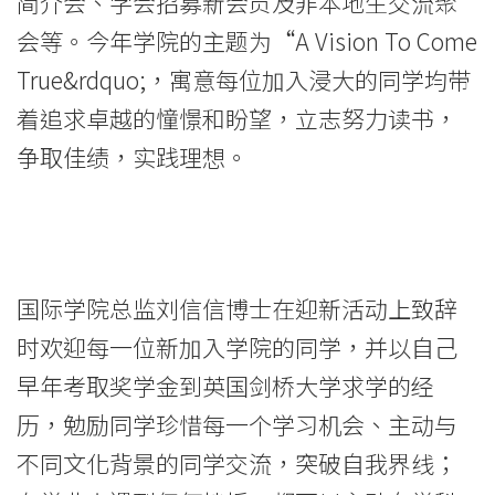
简介会、学会招募新会员及非本地生交流聚
息
会等。今年学院的主题为“A Vision To Come
-
True&rdq​​uo;，寓意每位加入浸大的同学均带
国
着追求卓越的憧憬和盼望，立志努力读书，
争取佳绩，实践理想。
际
学
院
-
国际学院总监刘信信博士在迎新活动上致辞
时欢迎每一位新加入学院的同学，并以自己
香
早年考取奖学金到英国剑桥大学求学的经
港
历，勉励同学珍惜每一个学习机会、主动与
浸
不同文化背景的同学交流，突破自我界线；