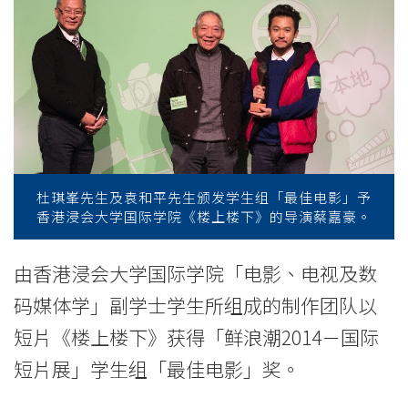
「鲜
浪
潮
2014
－
国
杜琪峯先生及袁和平先生颁发学生组「最佳电影」予
香港浸会大学国际学院《楼上楼下》的导演蔡嘉豪。
际
短
由香港浸会大学国际学院「电影、电视及数
码媒体学」副学士学生所组成的制作团队以
片
短片《楼上楼下》获得「鲜浪潮2014－国际
展」
短片展」学生组「最佳电影」奖。
最