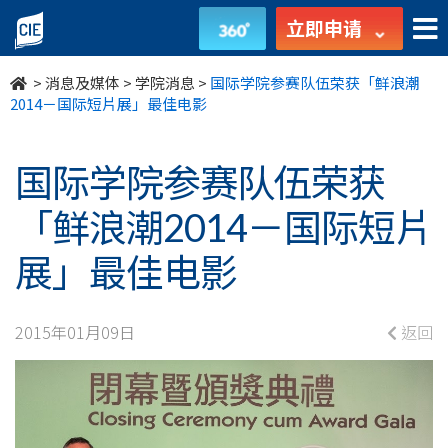
国
立即申请
际
>
消息及媒体
>
学院消息
>
国际学院参赛队伍荣获「鲜浪潮
学
2014－国际短片展」最佳电影
院
国际学院参赛队伍荣获
参
「鲜浪潮2014－国际短片
赛
展」最佳电影
队
伍
2015年01月09日
返回
荣
获