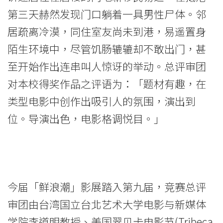
际
第三天赫然发现门口躺着一具男性尸体。邻
学
居疏离冷漠，同住室友尚未到港，易遥置身
院
陌生环境中，尽管饥肠辘辘却不敢出门，甚
-
至开始作出连串叫人惊讶的举动。总评审团
对本校得奖作品之评语为：「题材有趣，在
香
类型电影中创作出吸引人的氛围，演出到
港
位。导演出色，电影格调悦目。」
浸
会
大
今届「鲜浪潮」影展踏入第九届，竞赛总评
学
审团由台湾国立台北艺术大学电影与新媒体
学院李道明教授、美国翠贝卡电影节(Tribeca