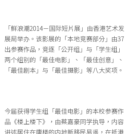
佳
电
「鲜浪潮2014－国际短片展」由香港艺术发
影
展局举办。该影展的「本地竞赛部分」由37
-
出参赛作品，竞逐「公开组」与「学生组」
学
两个组别的「最佳电影」、「最佳创意」、
「最佳剧本」与「最佳摄影」等八大奖项。
院
消
息
-
今届获得学生组「最佳电影」的本校参赛作
品《楼上楼下》，由蔡嘉豪同学执导，内容
国
讲述居住在唐楼的内地新移民易遥，在抵港