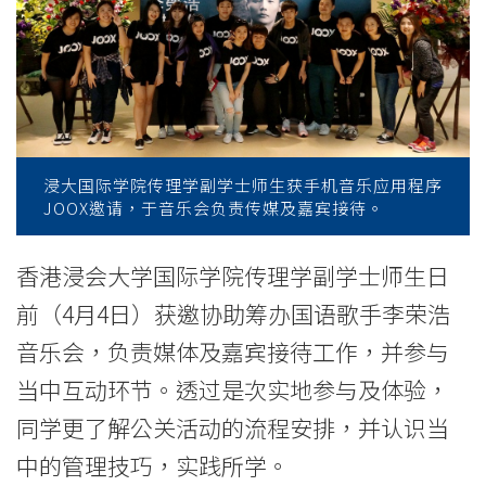
邀
协
助
筹
办
浸大国际学院传理学副学士师生获手机音乐应用程序
JOOX邀请，于音乐会负责传媒及嘉宾接待。
JOOX
音
香港浸会大学国际学院传理学副学士师生日
前（4月4日）获邀协助筹办国语歌手李荣浩
乐
音乐会，负责媒体及嘉宾接待工作，并参与
会
当中互动环节。透过是次实地参与及体验，
-
同学更了解公关活动的流程安排，并认识当
学
中的管理技巧，实践所学。