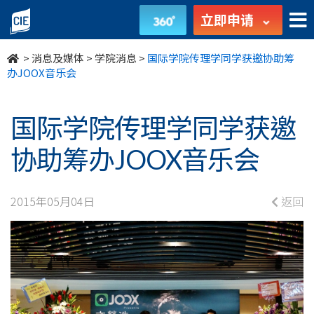
国
立即申请
际
>
消息及媒体
>
学院消息
>
国际学院传理学同学获邀协助筹
学
办JOOX音乐会
院
国际学院传理学同学获邀
传
协助筹办JOOX音乐会
理
学
2015年05月04日
返回
同
学
获