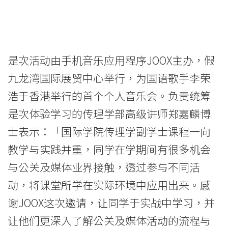
院
消
息
是次活动由手机音乐应用程序JOOX主办，假
-
九龙湾国际展贸中心举行，为国语歌手李荣
浩于香港举行的首个个人音乐会。负责统筹
国
是次体验学习的传理学部高级讲师郑嘉麟博
际
士表示：「国际学院传理学副学士课程一向
学
教学与实践并重，同学在学期间有很多机会
院
与公关及媒体业界接触，透过参与不同活
动，将课堂所学在实际环境中应用出来。感
-
谢JOOX这次邀请，让同学于实战中学习，并
香
让他们更深入了解公关及媒体活动的流程与