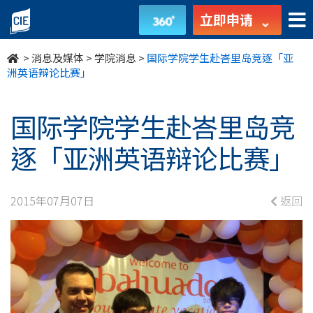
國
立即申请
際
>
消息及媒体
>
学院消息
>
国际学院学生赴峇里岛竞逐「亚
學
洲英语辩论比赛」
院
国际学院学生赴峇里岛竞
學
逐「亚洲英语辩论比赛」
生
赴
2015年07月07日
返回
峇
里
島