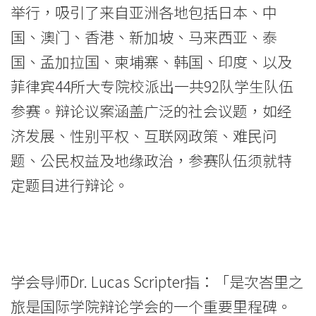
举行，吸引了来自亚洲各地包括日本、中
学
国、澳门、香港、新加坡、马来西亚、泰
院
国、孟加拉国、柬埔寨、韩国、印度、以及
消
菲律宾44所大专院校派出一共92队学生队伍
息
参赛。辩论议案涵盖广泛的社会议题，如经
济发展、性别平权、互联网政策、难民问
-
题、公民权益及地缘政治，参赛队伍须就特
国
定题目进行辩论。
际
学
院
学会导师Dr. Lucas Scripter指：「是次峇里之
-
旅是国际学院辩论学会的一个重要里程碑。