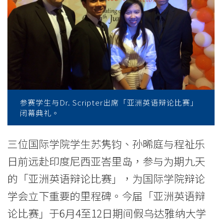
競
逐
「亞
洲
英
語
参赛学生与Dr. Scripter出席「亚洲英语辩论比赛」
闭幕典礼。
辯
三位国际学院学生苏隽钧、孙晞庭与程祉乐
論
日前远赴印度尼西亚峇里岛，参与为期九天
比
的「亚洲英语辩论比赛」，为国际学院辩论
賽」
学会立下重要的里程碑。今届「亚洲英语辩
-
论比赛」于6月4至12日期间假乌达雅纳大学