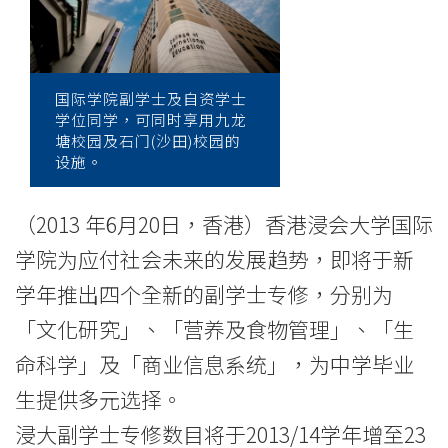
副
学
士
国际学院副学士及自资学士
学位同学，可同时享用九龙
专
塘校园及石门(沙田)校园的
设施。
修
为
（2013 年6月20日，香港）香港浸会大学国际
中
学院为应付社会未来的发展趋势，即将于新
学年推出四个全新的副学士专修，分别为
学
「文化研究」、「营养及食物管理」、「生
毕
命科学」及「商业信息系统」，为中学毕业
业
生提供多元选择。
生
浸大副学士专修数目将于2013/14学年增至23