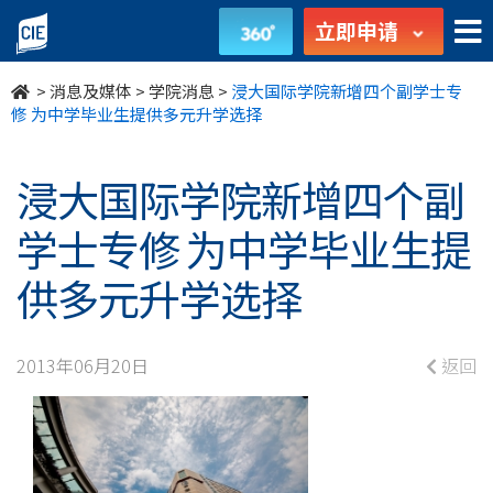
浸
立即申请
大
>
消息及媒体
>
学院消息
>
浸大国际学院新增四个副学士专
国
修 为中学毕业生提供多元升学选择
际
浸大国际学院新增四个副
学
学士专修 为中学毕业生提
院
供多元升学选择
新
增
2013年06月20日
返回
四
个