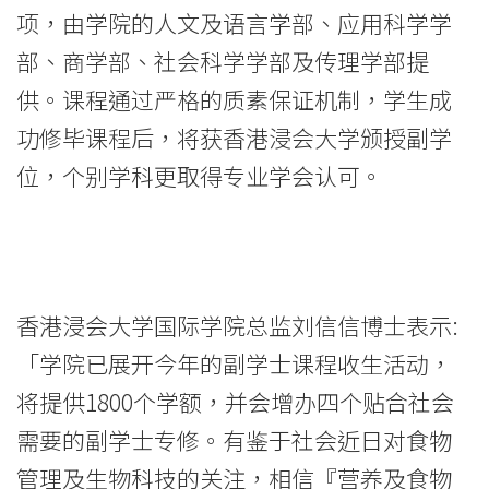
提
项，由学院的人文及语言学部、应用科学学
部、商学部、社会科学学部及传理学部提
供
供。课程通过严格的质素保证机制，学生成
多
功修毕课程后，将获香港浸会大学颁授副学
元
位，个别学科更取得专业学会认可。
升
学
选
香港浸会大学国际学院总监刘信信博士表示:
择
「学院已展开今年的副学士课程收生活动，
-
将提供1800个学额，并会增办四个贴合社会
需要的副学士专修。有鉴于社会近日对食物
学
管理及生物科技的关注，相信『营养及食物