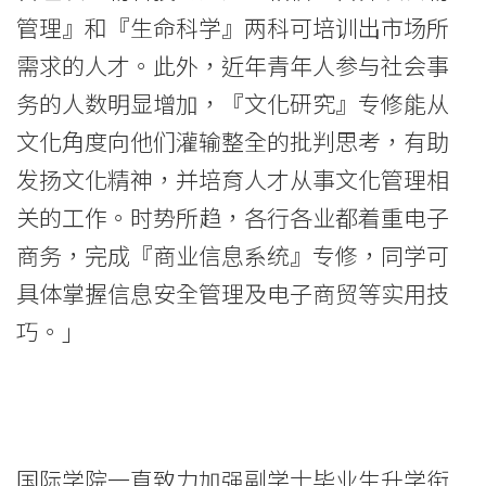
院
管理』和『生命科学』两科可培训出市场所
消
需求的人才。此外，近年青年人参与社会事
息
务的人数明显增加，『文化研究』专修能从
文化角度向他们灌输整全的批判思考，有助
-
发扬文化精神，并培育人才从事文化管理相
国
关的工作。时势所趋，各行各业都着重电子
际
商务，完成『商业信息系统』专修，同学可
学
具体掌握信息安全管理及电子商贸等实用技
院
巧。」
-
香
港
国际学院一直致力加强副学士毕业生升学衔