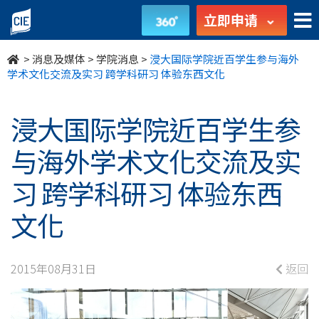
浸
立即申请
大
>
消息及媒体
>
学院消息
>
浸大国际学院近百学生参与海外
国
学术文化交流及实习 跨学科研习 体验东西文化
际
浸大国际学院近百学生参
学
与海外学术文化交流及实
院
习 跨学科研习 体验东西
近
文化
百
学
2015年08月31日
返回
生