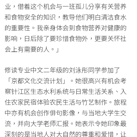
业，借着这个机会与一班孤儿分享有关营养
学
和食物安全的知识，教导他们明白清洁食水
院
的重要性。我亲身体会到食物营养对健康的
-
影响，日后除了要珍惜食物外，更要关怀社
香
会上有需要的人。」
港
修读专业中文二年级的刘泳彤同学参加了
浸
「京都文化交流计划」。她很高兴有机会考
会
察针江区生态水利系统与日常生活关系、入
大
住农家民宿体验农民生活与竹艺制作。旅程
中亦有机会创作俳句影像，与当地大学生交
学
流，并向大学老师汇报。她表示令她印象最
深刻的是当地人对大自然的尊重和爱惜，让