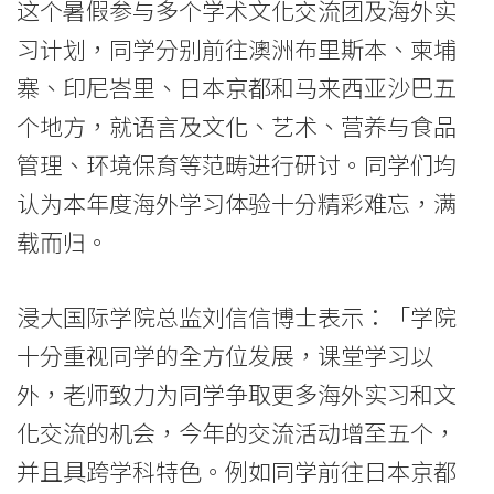
这个暑假参与多个学术文化交流团及海外实
实
习计划，同学分别前往澳洲布里斯本、柬埔
习
寨、印尼峇里、日本京都和马来西亚沙巴五
跨
个地方，就语言及文化、艺术、营养与食品
管理、环境保育等范畴进行研讨。同学们均
学
认为本年度海外学习体验十分精彩难忘，满
科
载而归。
研
习
浸大国际学院总监刘信信博士表示：「学院
体
十分重视同学的全方位发展，课堂学习以
外，老师致力为同学争取更多海外实习和文
验
化交流的机会，今年的交流活动增至五个，
东
并且具跨学科特色。例如同学前往日本京都