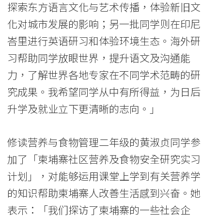
西
探索东方语言文化与艺术传播，体验新旧文
文
化对城市发展的影响；另一批同学则在印尼
峇里进行英语研习和体验环境生态。海外研
化
习帮助同学放眼世界，提升语文及沟通能
-
力，了解世界各地专家在不同学术范畴的研
学
究成果。我希望同学从中有所得益，为日后
院
升学及就业立下更清晰的志向。」
消
修读营养与食物管理二年级的黄淑贞同学参
息
加了「柬埔寨社区营养及食物安全研究实习
-
计划」，对能够运用课堂上学到有关营养学
国
的知识帮助柬埔寨人改善生活感到兴奋。她
际
表示：「我们探访了柬埔寨的一些社会企