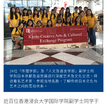
参
与
海
外
学
术
文
化
24位「传理学部」及「人文及语言学部」副学士同
学到日本京都及滋贺县进行深度艺术及文化交流，拜
交
访着名艺术家、参观当地名胜，了解传统日本文化与
艺术之间的互动关系。
流
近百位香港浸会大学国际学院副学士同学于
及