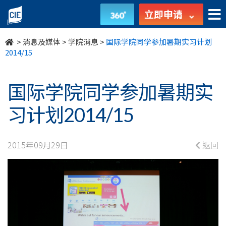
国
立即申请
际
>
消息及媒体
>
学院消息
>
国际学院同学参加暑期实习计划
学
2014/15
院
国际学院同学参加暑期实
同
习计划2014/15
学
参
2015年09月29日
返回
加
暑
期